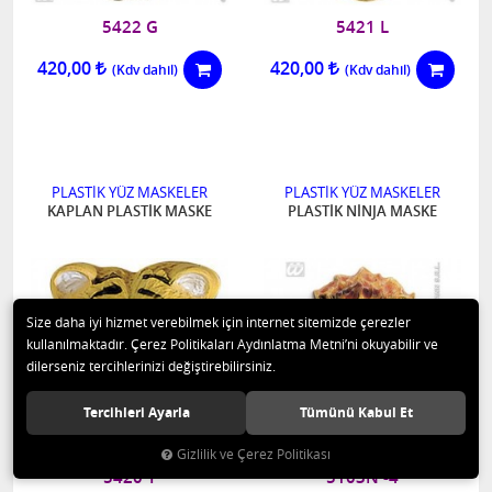
5422 G
5421 L
420,00
420,00
PLASTİK YÜZ MASKELER
PLASTİK YÜZ MASKELER
KAPLAN PLASTİK MASKE
PLASTİK NİNJA MASKE
Size daha iyi hizmet verebilmek için internet sitemizde çerezler
kullanılmaktadır. Çerez Politikaları Aydınlatma Metni’ni okuyabilir ve
dilerseniz tercihlerinizi değiştirebilirsiniz.
Tercihleri Ayarla
Tümünü Kabul Et
Gizlilik ve Çerez Politikası
5420 T
5103N -4