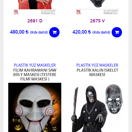
2691 D
2675 V
480,00
420,00
PLASTİK YÜZ MASKELER
PLASTİK YÜZ MASKELER
FİLİM KAHRAMANI SAW
PLASTİK KALIN İSKELET
BİİLY MASKESİ (TESTERE
MASKESİ
FİLMİ MASKESİ )