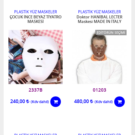
PLASTİK YÜZ MASKELER
PLASTİK YÜZ MASKELER
ÇOCUK İNCE BEYAZ TİYATRO
Doktor HANİBAL LECTER
MASKESİ
Maskesi MADE İN İTALY
EDITÖRÜN SEÇIMI
2337B
01203
240,00
480,00