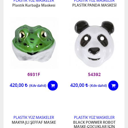
PLASTİK YÜZ MASKELER
PLASTİK YÜZ MASKELER
Plastik Kurbağa Maskesi
PLASTİK PANDA MASKESİ
6931F
54392
420,00
420,00
PLASTİK YÜZ MASKELER
PLASTİK YÜZ MASKELER
MAKYAJLI ŞEFFAF MASKE
BLACK POWWER ROBOT
MASKE-ÇOCUKLAR İÇİN