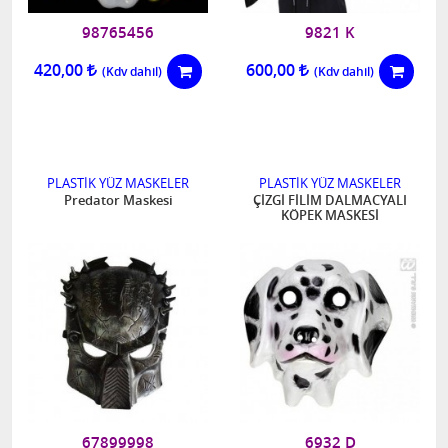
98765456
9821 K
420,00
600,00
PLASTİK YÜZ MASKELER
PLASTİK YÜZ MASKELER
Predator Maskesi
ÇİZGİ FİLİM DALMACYALI
KÖPEK MASKESİ
67899998
6932 D