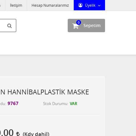
a
İletişim
Hesap Numaralarımız
Üyelik
0
Sepetim
ON HANNİBALPLASTİK MASKE
9767
odu
Stok Durumu
VAR
0,00