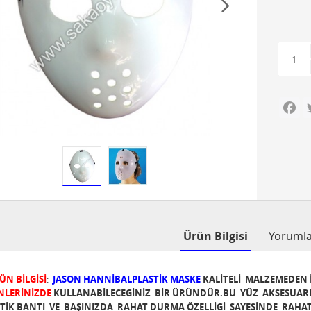
Fa
Ürün Bilgisi
Yoruml
ÜN BİLGİSİ
:
JASON HANNİBALPLASTİK MASKE
KALİTELİ MALZEMEDEN 
NLERİNİZDE
KULLANABİLECEGİNİZ BİR ÜRÜNDÜR.BU YÜZ AKSESUARL
TİK BANTI VE BAŞINIZDA RAHAT DURMA ÖZELLİGİ SAYESİNDE RAHAT