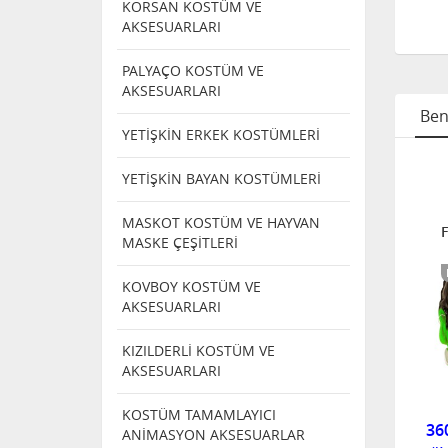
KORSAN KOSTÜM VE
AKSESUARLARI
PALYAÇO KOSTÜM VE
AKSESUARLARI
Ben
YETİŞKİN ERKEK KOSTÜMLERİ
PLASTİK YÜZ
PLASTİK YÜZ
PLASTİK YÜZ
YETİŞKİN BAYAN KOSTÜMLERİ
MASKELER
MASKELER
MASKELER
PLASTİK YÜZ
KURT MASKESİ
Plastik
MASKOT KOSTÜM VE HAYVAN
MASKE
Frankenstein
MASKE ÇEŞİTLERİ
Maskesi
EDITÖRÜN SEÇIMI
KOVBOY KOSTÜM VE
AKSESUARLARI
TÜKENDI
KIZILDERLİ KOSTÜM VE
AKSESUARLARI
5440 P
54483
4701 L
KOSTÜM TAMAMLAYICI
0,00
TÜKENDİ
360,00
ANİMASYON AKSESUARLAR