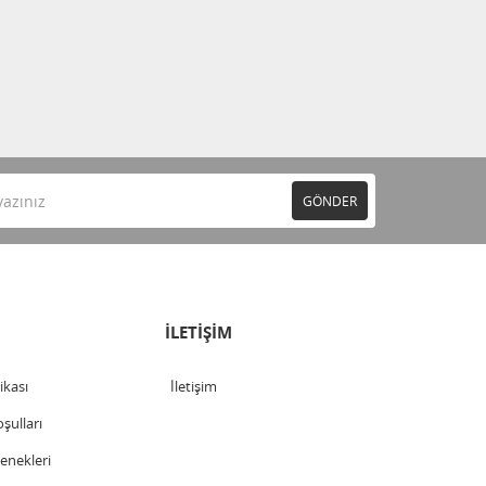
GÖNDER
İLETİŞİM
tikası
İletişim
şulları
nekleri