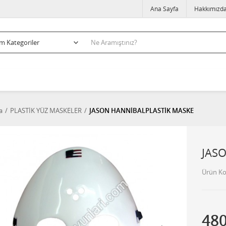
Ana Sayfa
Hakkımızd
a
PLASTİK YÜZ MASKELER
JASON HANNİBALPLASTİK MASKE
JAS
Ürün K
48