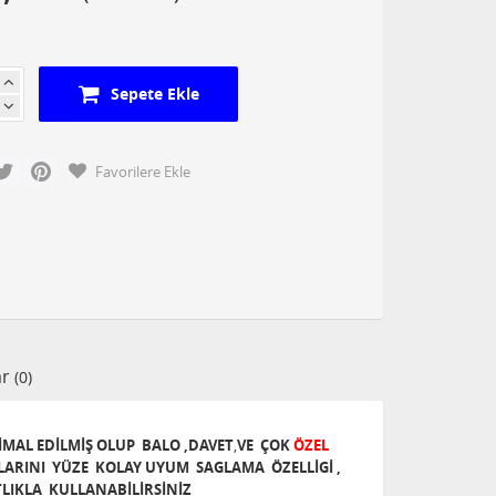
Sepete Ekle
cebook
Twitter
Pinterest
Favorilere Ekle
ar
(0)
İMAL EDİLMİŞ OLUP
BALO ,DAVET
,
VE ÇOK
ÖZEL
ARINI YÜZE KOLAY UYUM SAGLAMA ÖZELLİGİ ,
LIKLA KULLANABİLİRSİNİZ