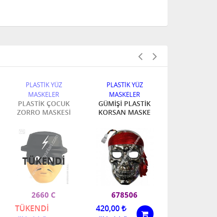
YÜZ
PLASTİK YÜZ
PLASTİK YÜZ
ER
MASKELER
MASKELER
OCUK
GÜMİŞİ PLASTİK
PLASTİK MASKE
KA
SKESİ
KORSAN MASKE
ADET FİATI
DI
TÜKENDI
T
C
678506
4686E -4
420,00
TÜKENDİ
TÜ