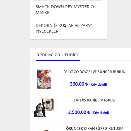
SMACK DOWN REY MYSTERİO
MASKE
DEKORATİF KUŞLAR VE YAPAY
YİYECEKLER
Yeni Gelen Ürünler
PALYACO BOYASI VE SÙNGER BURUN
360,00
LATEXS RAHÌBE MASKESÌ
2.500,00
ÒRÙNCEK CIKAN SÙPRÌZ KUTUSU