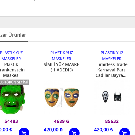
zer Ürünler
PLASTİK YÜZ
PLASTİK YÜZ
PLASTİK 
MASKELER
MASKELER
MASKEL
SİMLİ YÜZ MASKE
Limitless Trade
PLASTİK Ç
( 1 ADEDİ ))
Karnaval Parti
ZORRO MA
Cadılar Bayramı
2'li Batman ve
Çığlık Maskesi
TÜKEN
4689 G
85632
2660 
420,00
420,00
TÜKENDİ