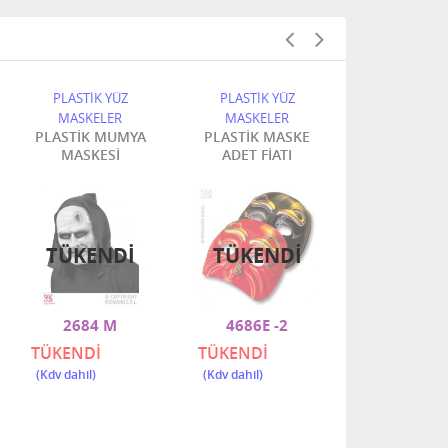
PLASTİK YÜZ
PLASTİK YÜZ
PLASTİK Y
MASKELER
MASKELER
MASKELE
PLASTİK MUMYA
PLASTİK MASKE
SAÇLI PLA
MASKESİ
ADET FİATI
KORKU MASK
1 ADEDİ 
TÜKENDI
TÜKENDI
TÜKEN
2684 M
4686E -2
2656 
TÜKENDİ
TÜKENDİ
TÜKENDİ