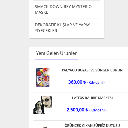
SMACK DOWN REY MYSTERİO
MASKE
DEKORATİF KUŞLAR VE YAPAY
YİYECEKLER
Yeni Gelen Ürünler
PALYACO BOYASI VE SÙNGER BURUN
360,00
LATEXS RAHÌBE MASKESÌ
2.500,00
ÒRÙNCEK CIKAN SÙPRÌZ KUTUSU