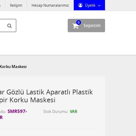
a
İletişim
Hesap Numaralarımız
Üyelik
0
Sepetim
 Korku Maskesi
r Gözlü Lastik Aparatlı Plastik
ir Korku Maskesi
SMR597-
odu
Stok Durumu
VAR
R