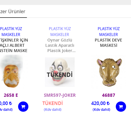
zer Ürünler
PLASTİK YÜZ
PLASTİK YÜZ
PLASTİK YÜZ
MASKELER
MASKELER
MASKELER
TİŞKİNLER İÇİN
Oynar Gözlü
PLASTİK DEVE
AÇLI ALBERT
Lastik Aparatlı
MASKESİ
NSTEİN MASKE
Plastik Joker
Palyaço Korku
Maskesi
TÜKENDI
2658 E
SMR597-JOKER
46887
0,00
TÜKENDİ
420,00