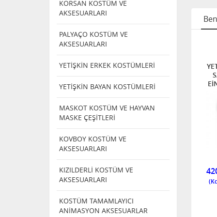
KORSAN KOSTÜM VE
AKSESUARLARI
Ben
PALYAÇO KOSTÜM VE
AKSESUARLARI
 YÜZ
PLASTİK YÜZ
PLASTİK YÜZ
ER
MASKELER
MASKELER
YETİŞKİN ERKEK KOSTÜMLERİ
Trade 6
PLASTİK KORKU
PLASTİK MASKE
YE
ske
MASKELERİ ( 12
S
 Adam
ADET )
Eİ
YETİŞKİN BAYAN KOSTÜMLERİ
lvador
ta
MASKOT KOSTÜM VE HAYVAN
 Hulk
MASKE ÇEŞİTLERİ
si
TÜKENDI
KOVBOY KOSTÜM VE
AKSESUARLARI
4692F -2
3
4608T
KIZILDERLİ KOSTÜM VE
TÜKENDİ
300,00
42
AKSESUARLARI
KOSTÜM TAMAMLAYICI
ANİMASYON AKSESUARLAR