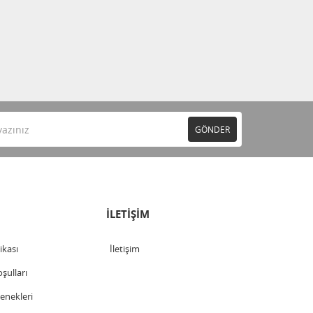
GÖNDER
İLETİŞİM
tikası
İletişim
şulları
nekleri