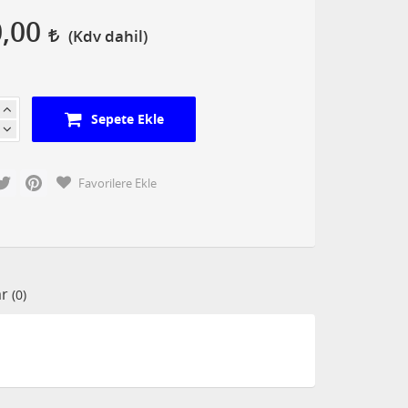
0,00
Sepete Ekle
cebook
Twitter
Pinterest
Favorilere Ekle
ar
(0)