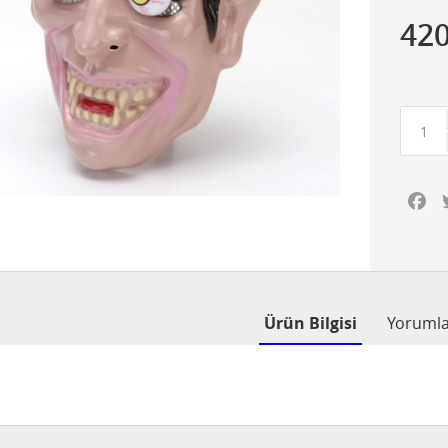
42
Fa
Ürün Bilgisi
Yoruml