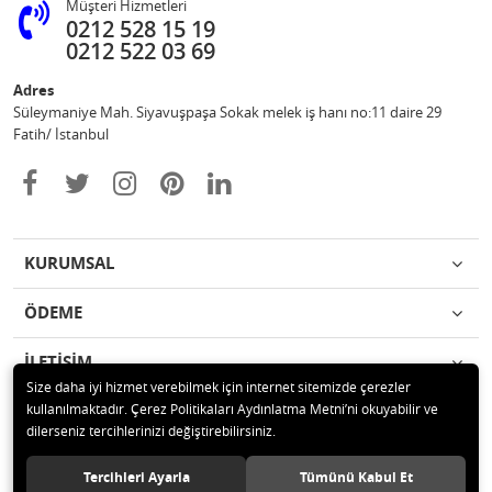
Müşteri Hizmetleri
0212 528 15 19
0212 522 03 69
Adres
Süleymaniye Mah. Siyavuşpaşa Sokak melek iş hanı no:11 daire 29
Fatih/ İstanbul
KURUMSAL
ÖDEME
İLETİŞİM
Size daha iyi hizmet verebilmek için internet sitemizde çerezler
kullanılmaktadır. Çerez Politikaları Aydınlatma Metni’ni okuyabilir ve
© 2020 Ufuk Şaka Oyunları ve Parti Malzemeleri Merkezi Tüm hakları
dilerseniz tercihlerinizi değiştirebilirsiniz.
saklıdır.
Tercihleri Ayarla
Tümünü Kabul Et