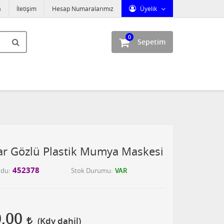
a
İletişim
Hesap Numaralarımız
Üyelik
0
Sepetim
r Gözlü Plastik Mumya Maskesi
452378
odu
Stok Durumu
VAR
0,00