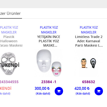
zer Ürünler
PLASTİK YÜZ
PLASTİK YÜZ
PLASTİK YÜZ
MASKELER
MASKELER
MASKELER
Plastik
YETİŞKİN İNCE
Limitless Trade 2
Halloween
PLASTİK YÜZ
Adet Karnaval
fatası Maskesi
MASKE
Parti Maskesi La
(BOYANABİLİR)
Casa De Papel Ve
Çığlık Maskesi
TÜKENDI
243344555
23384 -1
658632
KENDİ
300,00
420,00