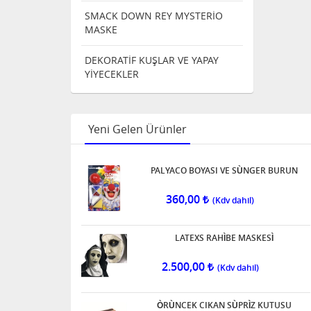
SMACK DOWN REY MYSTERİO
MASKE
DEKORATİF KUŞLAR VE YAPAY
YİYECEKLER
Yeni Gelen Ürünler
PALYACO BOYASI VE SÙNGER BURUN
360,00
LATEXS RAHÌBE MASKESÌ
2.500,00
ÒRÙNCEK CIKAN SÙPRÌZ KUTUSU