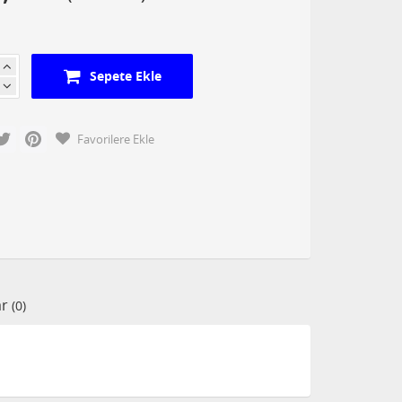
Sepete Ekle
cebook
Twitter
Pinterest
Favorilere Ekle
ar
(0)