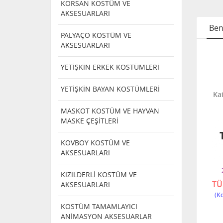
KORSAN KOSTÜM VE
AKSESUARLARI
Ben
PALYAÇO KOSTÜM VE
AKSESUARLARI
 YÜZ
PLASTİK YÜZ
PLASTİK YÜZ
YETİŞKİN ERKEK KOSTÜMLERİ
ER
MASKELER
MASKELER
NİNJA
PLASTİK KÖPEK
PLASTİK ÇOCUK
E
MASKESİ
ZORRO MASKESİ
YETİŞKİN BAYAN KOSTÜMLERİ
Ka
MASKOT KOSTÜM VE HAYVAN
MASKE ÇEŞİTLERİ
TÜKENDI
TÜKENDI
KOVBOY KOSTÜM VE
AKSESUARLARI
2660 C
-3
46883
KIZILDERLİ KOSTÜM VE
TÜKENDİ
TÜKENDİ
TÜ
AKSESUARLARI
KOSTÜM TAMAMLAYICI
ANİMASYON AKSESUARLAR