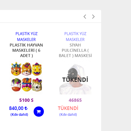
PLASTİK YÜZ
PLASTİK YÜZ
PLASTİK Y
MASKELER
MASKELER
MASKELE
PLASTİK HAYVAN
SİYAH
MAKYAJLI Ş
MASKELERİ ( 6
PULCİNELLA (
MASKE
ADET )
BALET ) MASKESİ
TÜKENDI
5100 S
46865
26562
840,00
TÜKENDİ
420,00