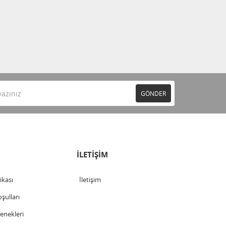
GÖNDER
İLETİŞİM
tikası
İletişim
şulları
nekleri