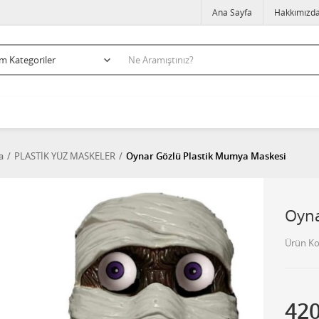
Ana Sayfa
Hakkımızd
a
PLASTİK YÜZ MASKELER
Oynar Gözlü Plastik Mumya Maskesi
Oyna
Ürün K
42