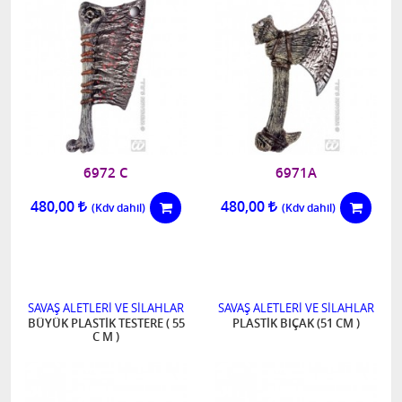
6972 C
6971A
480,00
480,00
SAVAŞ ALETLERİ VE SİLAHLAR
SAVAŞ ALETLERİ VE SİLAHLAR
BÜYÜK PLASTİK TESTERE ( 55
PLASTİK BIÇAK (51 CM )
C M )