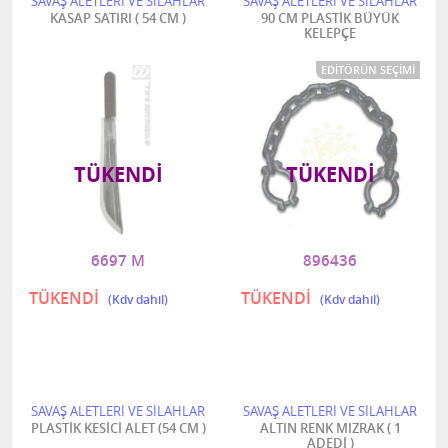
SAVAŞ ALETLERİ VE SİLAHLAR
SAVAŞ ALETLERİ VE SİLAHLAR
KASAP SATIRI ( 54 CM )
90 CM PLASTİK BÜYÜK
KELEPÇE
EDITÖRÜN SEÇIMI
TÜKENDI
TÜKENDI
6697 M
896436
TÜKENDİ
TÜKENDİ
SAVAŞ ALETLERİ VE SİLAHLAR
SAVAŞ ALETLERİ VE SİLAHLAR
PLASTİK KESİCİ ALET (54 CM )
ALTIN RENK MIZRAK ( 1
ADEDİ )