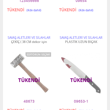
123456666
09654
TÜKENDİ
TÜKENDİ
SAVAŞ ALETLERİ VE SİLAHLAR
SAVAŞ ALETLERİ VE SİLAHLAR
ÇEKİÇ ( 38 CM dekor için
PLASTİK UZUN BIÇAK
EDITÖRÜN SEÇIMI
TÜKENDI
TÜKENDI
48673
09653-1