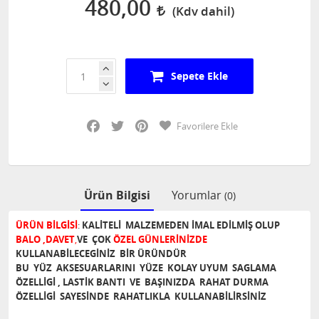
480,00
Sepete Ekle
Facebook
Twitter
Pinterest
Favorilere Ekle
Ürün Bilgisi
Yorumlar
(0)
ÜRÜN BİLGİSİ
:
KALİTELİ MALZEMEDEN İMAL EDİLMİŞ OLUP
BALO ,DAVET
,
VE ÇOK
ÖZEL GÜNLERİNİZDE
KULLANABİLECEGİNİZ BİR ÜRÜNDÜR
BU YÜZ AKSESUARLARINI YÜZE KOLAY UYUM SAGLAMA
ÖZELLİGİ , LASTİK BANTI VE BAŞINIZDA RAHAT DURMA
ÖZELLİGİ SAYESİNDE RAHATLIKLA KULLANABİLİRSİNİZ