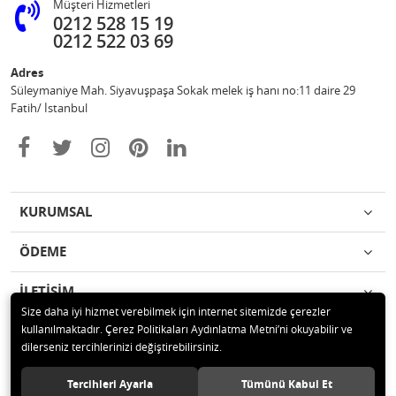
Müşteri Hizmetleri
0212 528 15 19
0212 522 03 69
Adres
Süleymaniye Mah. Siyavuşpaşa Sokak melek iş hanı no:11 daire 29
Fatih/ İstanbul
KURUMSAL
ÖDEME
İLETİŞİM
Size daha iyi hizmet verebilmek için internet sitemizde çerezler
kullanılmaktadır. Çerez Politikaları Aydınlatma Metni’ni okuyabilir ve
© 2020 Ufuk Şaka Oyunları ve Parti Malzemeleri Merkezi Tüm hakları
dilerseniz tercihlerinizi değiştirebilirsiniz.
saklıdır.
Tercihleri Ayarla
Tümünü Kabul Et