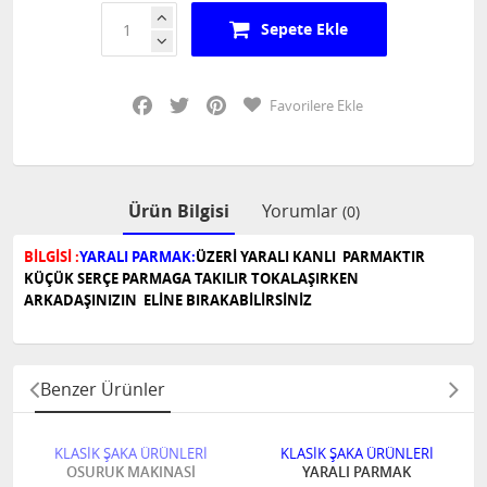
Sepete Ekle
Facebook
Twitter
Pinterest
Favorilere Ekle
Ürün Bilgisi
Yorumlar
(0)
BİLGİSİ :
YARALI PARMAK:
ÜZERİ YARALI KANLI PARMAKTIR
KÜÇÜK SERÇE PARMAGA TAKILIR TOKALAŞIRKEN
ARKADAŞINIZIN ELİNE BIRAKABİLİRSİNİZ
Benzer Ürünler
KLASİK ŞAKA ÜRÜNLERİ
KLASİK ŞAKA ÜRÜNLERİ
OSURUK MAKINASİ
YARALI PARMAK