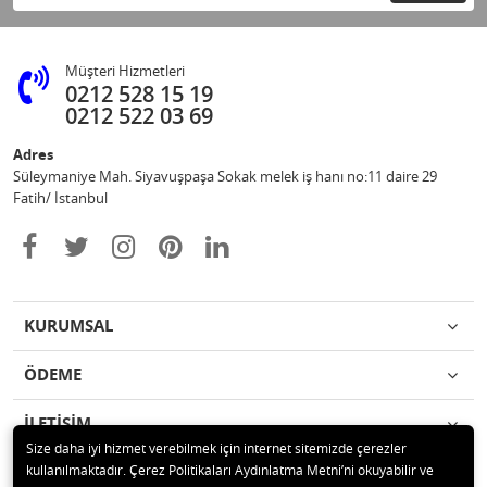
Müşteri Hizmetleri
0212 528 15 19
0212 522 03 69
Adres
Süleymaniye Mah. Siyavuşpaşa Sokak melek iş hanı no:11 daire 29
Fatih/ İstanbul
KURUMSAL
ÖDEME
İLETİŞİM
Size daha iyi hizmet verebilmek için internet sitemizde çerezler
kullanılmaktadır. Çerez Politikaları Aydınlatma Metni’ni okuyabilir ve
© 2020 Ufuk Şaka Oyunları ve Parti Malzemeleri Merkezi Tüm hakları