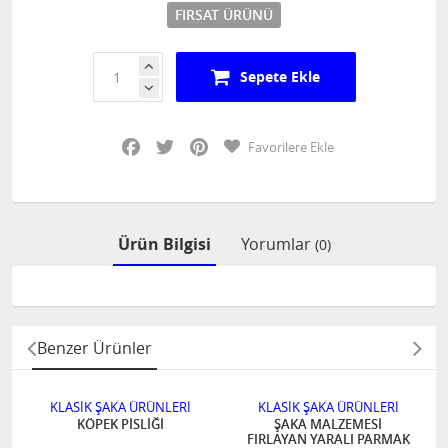
FIRSAT ÜRÜNÜ
Sepete Ekle
Facebook
Twitter
Pinterest
Favorilere Ekle
Ürün Bilgisi
Yorumlar
(0)
Benzer Ürünler
KLASİK ŞAKA ÜRÜNLERİ
KLASİK ŞAKA ÜRÜNLERİ
KÖPEK PİSLİĞİ
ŞAKA MALZEMESİ
FIRLAYAN YARALI PARMAK