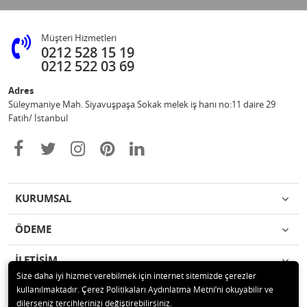
Müşteri Hizmetleri
0212 528 15 19
0212 522 03 69
Adres
Süleymaniye Mah. Siyavuşpaşa Sokak melek iş hanı no:11 daire 29
Fatih/ İstanbul
KURUMSAL
ÖDEME
İLETİŞİM
Size daha iyi hizmet verebilmek için internet sitemizde çerezler
kullanılmaktadır. Çerez Politikaları Aydınlatma Metni’ni okuyabilir ve
© 2020 Ufuk Şaka Oyunları ve Parti Malzemeleri Merkezi Tüm hakları
dilerseniz tercihlerinizi değiştirebilirsiniz.