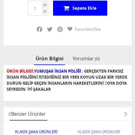
Sepete Ekle
Facebook
Twitter
Pinterest
Favorilere Ekle
Ürün Bilgisi
Yorumlar
(0)
ÜRÜN BİLGİSİ
:
YUMUŞAK İNSAN PİSLİĞİ
: GERÇEKTEN FARKSIZ
İNSAN PİSLİĞİNİ
İSTEDİĞİNİZ BİR YERE KOYUN UZAK BİR YERDE
DURUN GELİP GEÇEN
İNSANLARIN HAREKETLERİNİ
D
OYA DOYA
SEYREDİN
İYİ ŞAKALAR
Benzer Ürünler
KLASİK ŞAKA ÜRÜNLERİ
KLASİK ŞAKA ÜRÜNLERİ