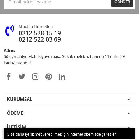
GÖNDER
Müşteri Hizmetleri
0212 528 15 19
0212 522 03 69
Adres
Süleymaniye Mah. Siyavuşpaşa Sokak melek iş hanı no:11 daire 29
Fatih/ İstanbul
KURUMSAL
ÖDEME
İLETİŞİM
Size daha iyi hizmet verebilmek için internet sitemizde çerezler