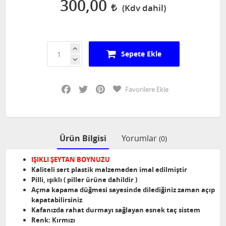
300,00
Sepete Ekle
Facebook
Twitter
Pinterest
Favorilere Ekle
Ürün Bilgisi
Yorumlar
(0)
IŞIKLI ŞEYTAN BOYNUZU
Kaliteli sert plastik malzemeden imal edilmiştir
Pilli, ışıklı ( piller ürüne dahildir )
Açma kapama düğmesi sayesinde dilediğiniz zaman açıp
kapatabilirsiniz
Kafanızda rahat durmayı sağlayan esnek taç sistem
Renk: Kırmızı