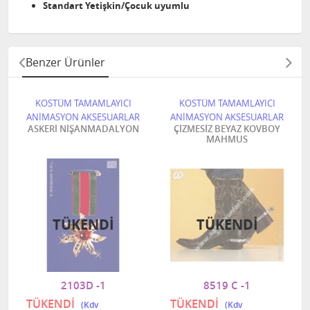
Standart Yetişkin/Çocuk uyumlu
Benzer Ürünler
KOSTÜM TAMAMLAYICI
KOSTÜM TAMAMLAYICI
ANİMASYON AKSESUARLAR
ANİMASYON AKSESUARLAR
ASKERİ NİŞANMADALYON
ÇİZMESİZ BEYAZ KOVBOY
MAHMUS
TÜKENDI
TÜKENDI
2103D -1
8519 C -1
TÜKENDİ
TÜKENDİ