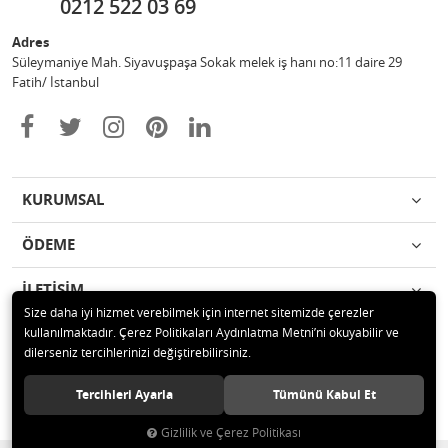
0212 522 03 69
Adres
Süleymaniye Mah. Siyavuşpaşa Sokak melek iş hanı no:11 daire 29
Fatih/ İstanbul
KURUMSAL
ÖDEME
İLETİŞİM
Size daha iyi hizmet verebilmek için internet sitemizde çerezler
kullanılmaktadır. Çerez Politikaları Aydınlatma Metni’ni okuyabilir ve
© 2020 Ufuk Şaka Oyunları ve Parti Malzemeleri Merkezi Tüm hakları
dilerseniz tercihlerinizi değiştirebilirsiniz.
saklıdır.
Tercihleri Ayarla
Tümünü Kabul Et
Gizlilik ve Çerez Politikası