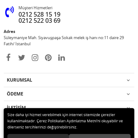
Müşteri Hizmetleri
0212 528 15 19
0212 522 03 69
Adres
Süleymaniye Mah. Siyavuşpaşa Sokak melek iş hanı no:11 daire 29
Fatih/ İstanbul
KURUMSAL
ÖDEME
İLETİŞİM
Size daha iyi hizmet verebilmek için internet sitemizde çerezler
kullanılmaktadır. Çerez Politikaları Aydınlatma Metni’ni okuyabilir ve
© 2020 Ufuk Şaka Oyunları ve Parti Malzemeleri Merkezi Tüm hakları
dilerseniz tercihlerinizi değiştirebilirsiniz.
saklıdır.