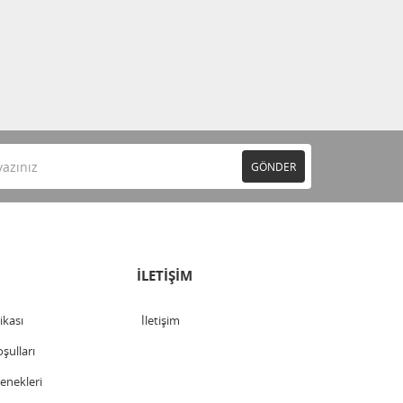
GÖNDER
İLETİŞİM
tikası
İletişim
şulları
nekleri