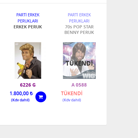
PARTİ ERKEK
PARTİ ERKEK
PARTİ ERK
PERUKLARI
PERUKLARI
PERUKLA
ERKEK PERUK
70s POP STAR
NERD ER
BENNY PERUK
PERUK
TÜKENDI
6226 G
A 0588
6339 
1.800,00
TÜKENDİ
1.800,00