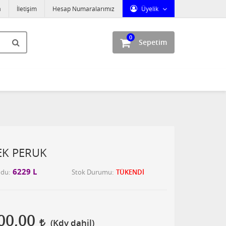
a
İletişim
Hesap Numaralarımız
Üyelik
0
Sepetim
EK PERUK
6229 L
odu
Stok Durumu
TÜKENDİ
00,00