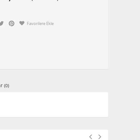
cebook
Twitter
Pinterest
Favorilere Ekle
ar
(0)