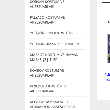
KORSAN KOSTÜM VE
AKSESUARLARI
RKEK
PARTİ ERKEK
PARTİ ERKEK
ARI
PERUKLARI
PERUKLARI
PALYAÇO KOSTÜM VE
RKEK
MAYKIL CEKSIN
ERKEK PERUK
Z
AKSESUARLARI
K
PERUK
YETİŞKİN ERKEK KOSTÜMLERİ
YETİŞKİN BAYAN KOSTÜMLERİ
NDI
TÜKENDI
TÜKENDI
MASKOT KOSTÜM VE HAYVAN
MASKE ÇEŞİTLERİ
6227 C
0
K 0755
KOVBOY KOSTÜM VE
TÜKENDİ
TÜKENDİ
1.
AKSESUARLARI
KIZILDERLİ KOSTÜM VE
AKSESUARLARI
KOSTÜM TAMAMLAYICI
ANİMASYON AKSESUARLAR