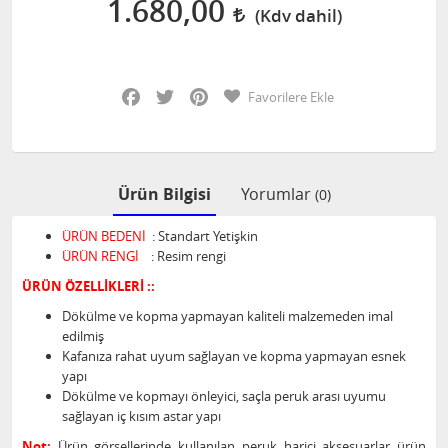
1.680,00
Facebook
Twitter
Pinterest
Favorilere Ekle
Ürün Bilgisi
Yorumlar
(0)
ÜRÜN BEDENİ
: Standart Yetişkin
ÜRÜN RENGİ
: Resim rengi
ÜRÜN ÖZELLİKLERİ ::
Dökülme ve kopma yapmayan kaliteli malzemeden imal
edilmiş
Kafanıza rahat uyum sağlayan ve kopma yapmayan esnek
yapı
Dökülme ve kopmayı önleyici, saçla peruk arası uyumu
sağlayan iç kısım astar yapı
Not:
Ürün görsellerinde kullanılan peruk harici aksesuarlar ürün