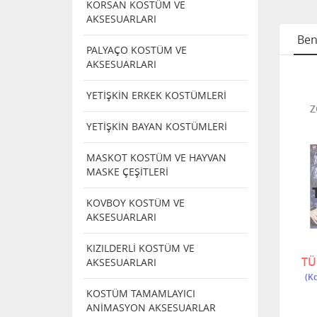
KORSAN KOSTÜM VE
AKSESUARLARI
Ben
PALYAÇO KOSTÜM VE
AKSESUARLARI
RKEK
PARTİ ERKEK
PARTİ ERKEK
YETİŞKİN ERKEK KOSTÜMLERİ
ARI
PERUKLARI
PERUKLARI
RKEK
JUNGLE SİYAH
KIVIRCIK PERUK
Z
K
ERKEK PERUK
VE BIYIK GÖZLÜK
YETİŞKİN BAYAN KOSTÜMLERİ
MASKOT KOSTÜM VE HAYVAN
MASKE ÇEŞİTLERİ
NDI
TÜKENDI
KOVBOY KOSTÜM VE
AKSESUARLARI
S7601
0
6231 H
KIZILDERLİ KOSTÜM VE
1.800,00
TÜKENDİ
TÜ
AKSESUARLARI
KOSTÜM TAMAMLAYICI
ANİMASYON AKSESUARLAR