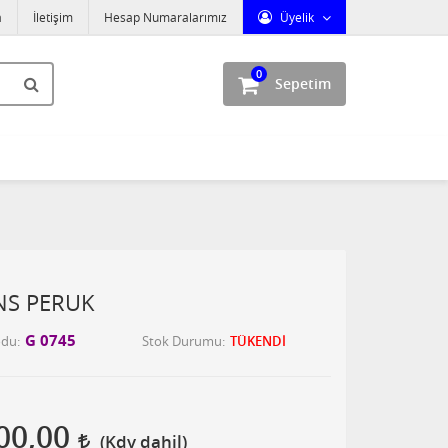
a
İletişim
Hesap Numaralarımız
Üyelik
0
Sepetim
NS PERUK
G 0745
odu
Stok Durumu
TÜKENDİ
00,00