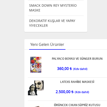
SMACK DOWN REY MYSTERİO
MASKE
DEKORATİF KUŞLAR VE YAPAY
YİYECEKLER
Yeni Gelen Ürünler
PALYACO BOYASI VE SÙNGER BURUN
360,00
LATEXS RAHÌBE MASKESÌ
2.500,00
ÒRÙNCEK CIKAN SÙPRÌZ KUTUSU