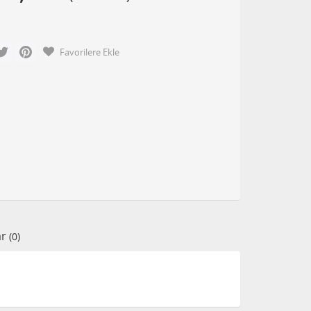
cebook
Twitter
Pinterest
Favorilere Ekle
ar
(0)