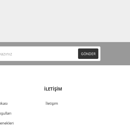
GÖNDER
İLETİŞİM
tikası
İletişim
şulları
nekleri