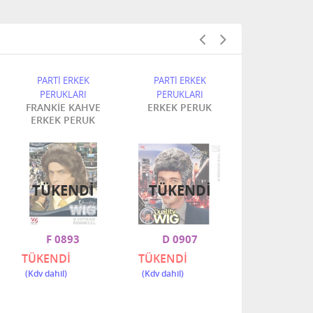
PARTİ ERKEK
PARTİ ERKEK
PARTİ ERK
PERUKLARI
PERUKLARI
PERUKLA
FRANKİE KAHVE
ERKEK PERUK
ERKEK
ERKEK PERUK
PERUK(SİY
KAHVE
TÜKENDI
TÜKENDI
F 0893
D 0907
6235 
TÜKENDİ
TÜKENDİ
1.800,00