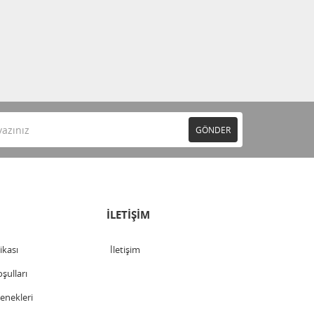
GÖNDER
İLETİŞİM
tikası
İletişim
şulları
nekleri