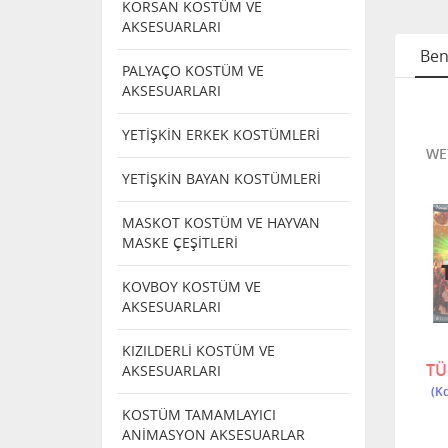
KORSAN KOSTÜM VE
AKSESUARLARI
Ben
PALYAÇO KOSTÜM VE
AKSESUARLARI
RKEK
PARTİ ERKEK
PARTİ ERKEK
YETİŞKİN ERKEK KOSTÜMLERİ
ARI
PERUKLARI
PERUKLARI
SİYAH
MEDİEVAL ERKEK
ERKEK BIYIK VE
WE
ERUK
PERUK
PERUK
YETİŞKİN BAYAN KOSTÜMLERİ
MASKOT KOSTÜM VE HAYVAN
MASKE ÇEŞİTLERİ
NDI
TÜKENDI
KOVBOY KOSTÜM VE
AKSESUARLARI
P 6234
2
63401
KIZILDERLİ KOSTÜM VE
TÜKENDİ
1.800,00
TÜ
AKSESUARLARI
KOSTÜM TAMAMLAYICI
ANİMASYON AKSESUARLAR