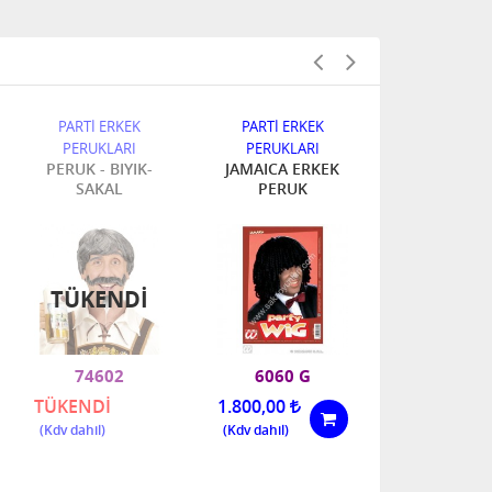
PARTİ ERKEK
PARTİ ERKEK
PARTİ ERK
PERUKLARI
PERUKLARI
PERUKLA
PERUK - BIYIK-
JAMAICA ERKEK
LATEX PAL
SAKAL
PERUK
DAZLAK P
TÜKENDI
TÜKEN
74602
6060 G
2302 
TÜKENDİ
1.800,00
TÜKENDİ