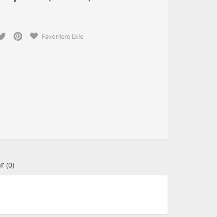
cebook
Twitter
Pinterest
Favorilere Ekle
ar
(0)