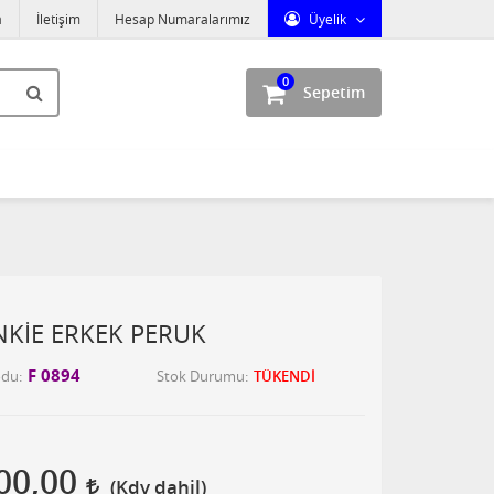
a
İletişim
Hesap Numaralarımız
Üyelik
0
Sepetim
NKİE ERKEK PERUK
F 0894
odu
Stok Durumu
TÜKENDİ
00,00