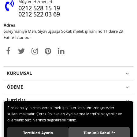
Müşteri Hizmetleri
0212 528 15 19
0212 522 03 69
Adres
Süleymaniye Mah. Siyavuşpaşa Sokak melek iş hanı no:11 daire 29
Fatih/ İstanbul
KURUMSAL
ÖDEME
İLETİŞİM
Size daha iyi hizmet verebilmek için internet sitemizde çerezler
kullanılmaktadır. Çerez Politikaları Aydınlatma Metni’ni okuyabilir ve
© 2020 Ufuk Şaka Oyunları ve Parti Malzemeleri Merkezi Tüm hakları
dilerseniz tercihlerinizi değiştirebilirsiniz.
saklıdır.
Tercihleri Ayarla
Tümünü Kabul Et