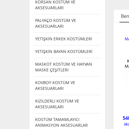
KORSAN KOSTÜM VE
AKSESUARLARI
Ben
PALYAÇO KOSTÜM VE
AKSESUARLARI
J
MAKYAJ
MAKYAJ
YETİŞKİN ERKEK KOSTÜMLERİ
Rİ VE
MALZEMELERİ VE
MALZEMELERİ VE
MA
ARA
KORKU YARA
KORKU YARA
ERİ
EFEKTLERİ
EFEKTLERİ
YETİŞKİN BAYAN KOSTÜMLERİ
EEN
ZOMBİ KOYU
HALLOWEEN
YARA
KIRMIZI KAN
KORKU YARA
MASKOT KOSTÜM VE HAYVAN
İ
SPREY
EFEKTİ
M
MASKE ÇEŞİTLERİ
KOVBOY KOSTÜM VE
NDI
TÜKENDI
TÜKENDI
AKSESUARLARI
KIZILDERLİ KOSTÜM VE
AKSESUARLARI
4154T
S
01141
TÜKENDİ
TÜKENDİ
54
KOSTÜM TAMAMLAYICI
ANİMASYON AKSESUARLAR