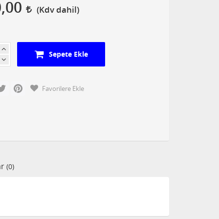
0,00
Sepete Ekle
cebook
Twitter
Pinterest
Favorilere Ekle
ar
(0)