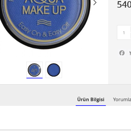
54
Fa
Ürün Bilgisi
Yoruml