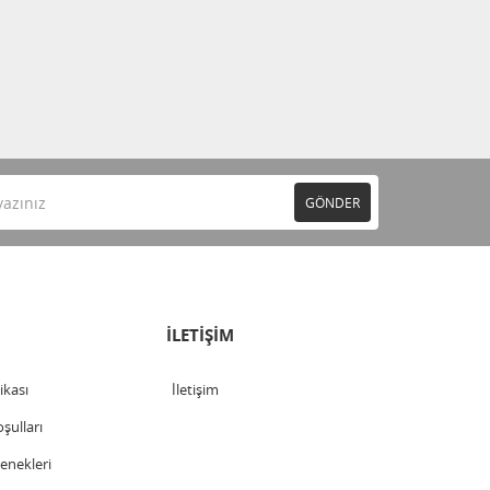
GÖNDER
İLETİŞİM
tikası
İletişim
şulları
nekleri