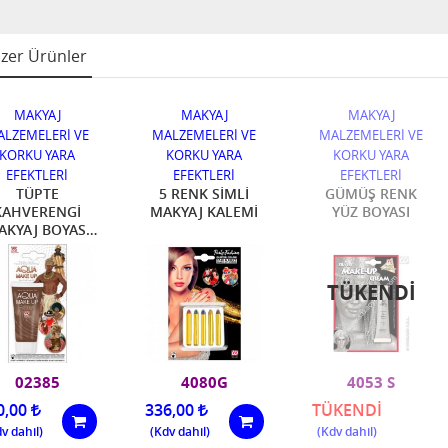
zer Ürünler
MAKYAJ
MAKYAJ
MAKYAJ
LZEMELERİ VE
MALZEMELERİ VE
MALZEMELERİ VE
KORKU YARA
KORKU YARA
KORKU YARA
EFEKTLERİ
EFEKTLERİ
EFEKTLERİ
TÜPTE
5 RENK SİMLİ
GÜMÜŞ RENK
KAHVERENGİ
MAKYAJ KALEMİ
YÜZ BOYASI
AKYAJ BOYASI
30 ml
TÜKENDI
02385
4080G
4053 S
0,00
336,00
TÜKENDİ