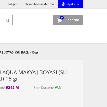
a
İletişim
Hesap Numaralarımız
Üyelik
0
Sepetim
 BOYASI (SU BAZLI) 15 gr
İ AQUA MAKYAJ BOYASI (SU
I) 15 gr
9242 M
odu
Stok Durumu
VAR