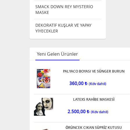
SMACK DOWN REY MYSTERİO
MASKE
DEKORATİF KUŞLAR VE YAPAY
YİYECEKLER
Yeni Gelen Ürünler
PALYACO BOYASI VE SÙNGER BURUN
360,00
LATEXS RAHÌBE MASKESÌ
2.500,00
ÒRÙNCEK CIKAN SÙPRÌZ KUTUSU