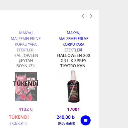
MAKYAJ
MAKYAJ
MAKYAJ
MALZEMELERİ VE
MALZEMELERİ VE
MALZEMELER
KORKU YARA
KORKU YARA
KORKU YA
EFEKTLERİ
EFEKTLERİ
EFEKTLE
HALLOWEEN
HALLOWEEN 200
CADI BUR
ŞEYTAN
GR LIK SPREY
BOYNUZU
TİYATRO KANI
TÜKENDI
TÜKEN
4132 C
17001
4091S
TÜKENDİ
240,00
TÜKENDİ