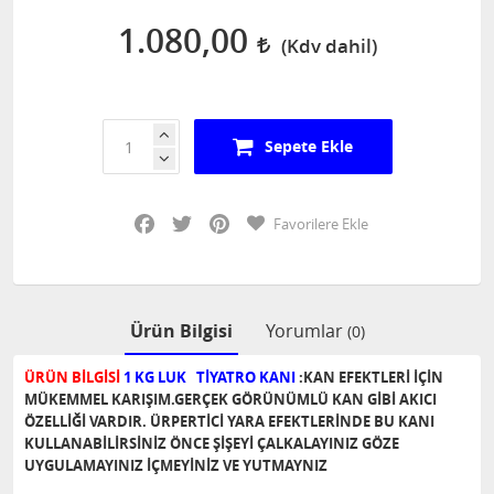
1.080,00
Sepete Ekle
Facebook
Twitter
Pinterest
Favorilere Ekle
Ürün Bilgisi
Yorumlar
(0)
ÜRÜN BİLGİSİ
1 KG LUK TİYATRO
KANI
:KAN EFEKTLERİ İÇİN
MÜKEMMEL KARIŞIM.GERÇEK GÖRÜNÜMLÜ KAN GİBİ AKICI
ÖZELLİĞİ VARDIR. ÜRPERTİCİ YARA EFEKTLERİNDE BU KANI
KULLANABİLİRSİNİZ ÖNCE ŞİŞEYİ ÇALKALAYINIZ GÖZE
UYGULAMAYINIZ İÇMEYİNİZ VE YUTMAYNIZ