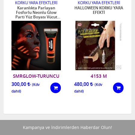
KORKU YARA EFEKTLERİ
KORKU YARA EFEKTLERİ
Karanlıkta Parlayan
HALLOWEEN KORKU YARA
Fosforlu Neonlu Glow
EFEKTİ
Parti Yüz Boyası Vücut
Kremi Turuncu Renk
SMRGLOW-TURUNCU
4153 M
300,00
480,00
Kampanya ve İndirimlerden Haberdar Olun!