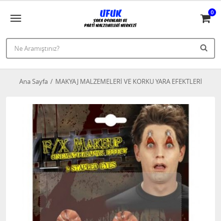
0
Ana Sayfa
MAKYAJ MALZEMELERİ VE KORKU YARA EFEKTLERİ