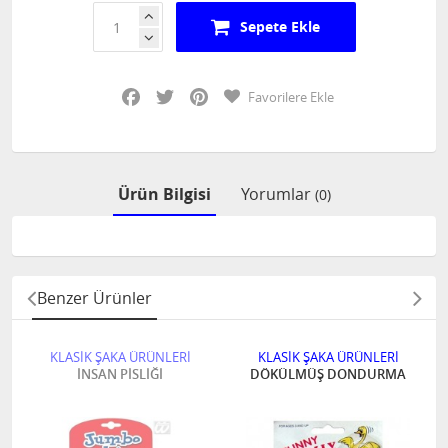
Sepete Ekle
Facebook
Twitter
Pinterest
Favorilere Ekle
Ürün Bilgisi
Yorumlar
(0)
Benzer Ürünler
KLASİK ŞAKA ÜRÜNLERİ
KLASİK ŞAKA ÜRÜNLERİ
İNSAN PİSLİĞİ
DÖKÜLMÜŞ DONDURMA