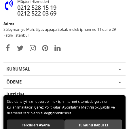
Müşteri Hizmetleri
0212 528 15 19
0212 522 03 69
Adres
Süleymaniye Mah. Siyavuşpaşa Sokak melek iş hanı no:11 daire 29
Fatih/ İstanbul
KURUMSAL
ÖDEME
İLETİŞİM
Size daha iyi hizmet verebilmek için internet sitemizde çerezler
kullanılmaktadır. Çerez Politikaları Aydınlatma Metni’ni okuyabilir ve
© 2020 Ufuk Şaka Oyunları ve Parti Malzemeleri Merkezi Tüm hakları
dilerseniz tercihlerinizi değiştirebilirsiniz.
saklıdır.
Tercihleri Ayarla
Tümünü Kabul Et