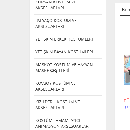
KORSAN KOSTÜM VE
AKSESUARLARI
Ben
PALYAÇO KOSTÜM VE
AKSESUARLARI
ŞAKA
KLASİK ŞAKA
KLASİK ŞAKA
Rİ
ÜRÜNLERİ
ÜRÜNLERİ
IÇAGI
ŞAKA ÜRÜNÜ
EGZOZ DÜDÜĞÜ
YETİŞKİN ERKEK KOSTÜMLERİ
FIRLAYAN YARALI
PARMAK
YETİŞKİN BAYAN KOSTÜMLERİ
MASKOT KOSTÜM VE HAYVAN
MASKE ÇEŞİTLERİ
KOVBOY KOSTÜM VE
AKSESUARLARI
853
3397
180,00
300,00
TÜ
KIZILDERLİ KOSTÜM VE
AKSESUARLARI
KOSTÜM TAMAMLAYICI
ANİMASYON AKSESUARLAR