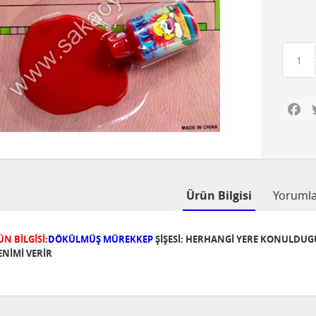
Fa
Ürün Bilgisi
Yoruml
N BİLGİSİ:
DÖKÜLMÜŞ MÜREKKEP
ŞİŞESİ: HERHANGİ YERE KONULDU
ENİMİ VERİR