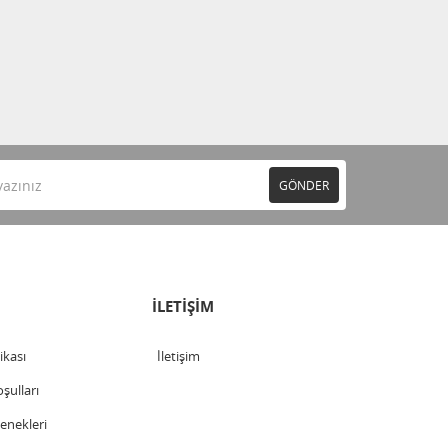
GÖNDER
İLETİŞİM
tikası
İletişim
şulları
nekleri