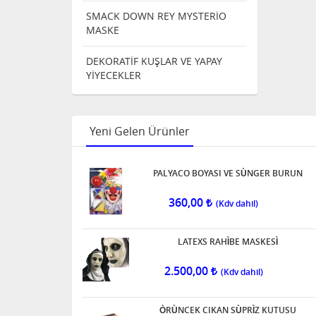
SMACK DOWN REY MYSTERİO
MASKE
DEKORATİF KUŞLAR VE YAPAY
YİYECEKLER
Yeni Gelen Ürünler
PALYACO BOYASI VE SÙNGER BURUN
360,00
LATEXS RAHÌBE MASKESÌ
2.500,00
ÒRÙNCEK CIKAN SÙPRÌZ KUTUSU