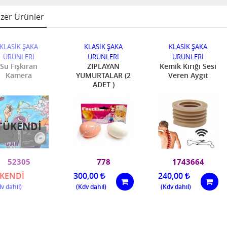
zer Ürünler
KLASİK ŞAKA
KLASİK ŞAKA
KLASİK ŞAKA
ÜRÜNLERİ
ÜRÜNLERİ
ÜRÜNLERİ
Su Fışkıran
ZIPLAYAN
Kemik Kırığı Sesi
Kamera
YUMURTALAR (2
Veren Aygıt
ADET )
TÜKENDI
52305
778
1743664
KENDİ
300,00
240,00