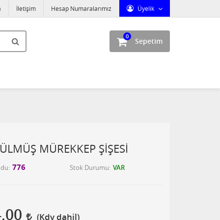
a
İletişim
Hesap Numaralarımız
Üyelik
0
Sepetim
ÜLMÜŞ MÜREKKEP ŞİŞESİ
776
odu
Stok Durumu
VAR
4,00