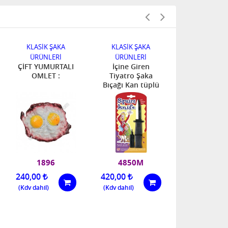
KLASİK ŞAKA
KLASİK ŞAKA
KLASİK Ş
ÜRÜNLERİ
ÜRÜNLERİ
ÜRÜNLER
ÇİFT YUMURTALI
İçine Giren
KÖPEK PİS
OMLET :
Tiyatro Şaka
Bıçağı Kan tüplü
1896
4850M
6225
240,00
420,00
144,00