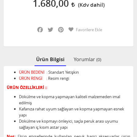
1.680,00
Facebook
Twitter
Pinterest
Favorilere Ekle
Ürün Bilgisi
Yorumlar
(0)
ÜRÜN BEDENİ
: Standart Yetişkin
ÜRÜN RENGİ
: Resim rengi
ÜRÜN ÖZELLİKLERİ ::
Dökülme ve kopma yapmayan kaliteli malzemeden imal
edilmiş
Kafanıza rahat uyum sağlayan ve kopma yapmayan esnek
yapı
Dökülme ve kopmayı önleyici, saçla peruk arası uyumu
sağlayan iç kısım astar yapı
Not:
Ürün görsellerinde kullanılan peruk harici aksesuarlar ürün