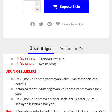
Sepete Ekle
Facebook
Twitter
Pinterest
Favorilere Ekle
Ürün Bilgisi
Yorumlar
(0)
ÜRÜN BEDENİ
: Standart Yetişkin
ÜRÜN RENGİ
: Resim rengi
ÜRÜN ÖZELLİKLERİ ::
Dökülme ve kopma yapmayan kaliteli malzemeden imal
edilmiş
Kafanıza rahat uyum sağlayan ve kopma yapmayan esnek
yapı
Dökülme ve kopmayı önleyici, saçla peruk arası uyumu
sağlayan iç kısım astar yapı
Not:
Ürün görsellerinde kullanılan peruk harici aksesuarlar ürün