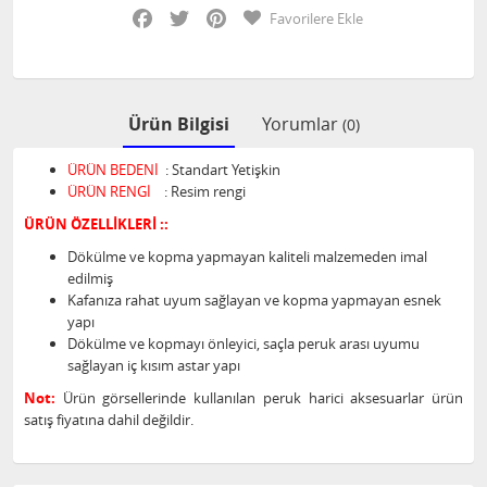
Facebook
Twitter
Pinterest
Favorilere Ekle
Ürün Bilgisi
Yorumlar
(0)
ÜRÜN BEDENİ
: Standart Yetişkin
ÜRÜN RENGİ
: Resim rengi
ÜRÜN ÖZELLİKLERİ ::
Dökülme ve kopma yapmayan kaliteli malzemeden imal
edilmiş
Kafanıza rahat uyum sağlayan ve kopma yapmayan esnek
yapı
Dökülme ve kopmayı önleyici, saçla peruk arası uyumu
sağlayan iç kısım astar yapı
Not:
Ürün görsellerinde kullanılan peruk harici aksesuarlar ürün
satış fiyatına dahil değildir.