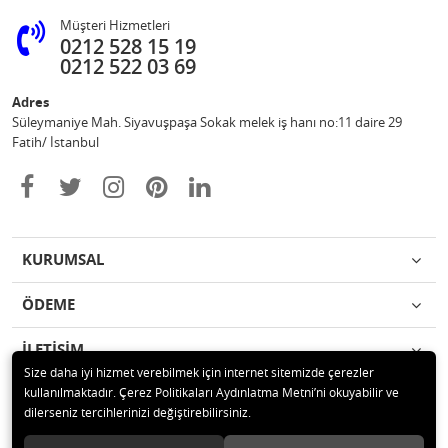
Müşteri Hizmetleri
0212 528 15 19
0212 522 03 69
Adres
Süleymaniye Mah. Siyavuşpaşa Sokak melek iş hanı no:11 daire 29
Fatih/ İstanbul
KURUMSAL
ÖDEME
İLETİŞİM
Size daha iyi hizmet verebilmek için internet sitemizde çerezler
kullanılmaktadır. Çerez Politikaları Aydınlatma Metni’ni okuyabilir ve
© 2020 Ufuk Şaka Oyunları ve Parti Malzemeleri Merkezi Tüm hakları
dilerseniz tercihlerinizi değiştirebilirsiniz.
saklıdır.