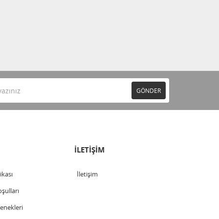
GÖNDER
İLETİŞİM
tikası
İletişim
şulları
nekleri