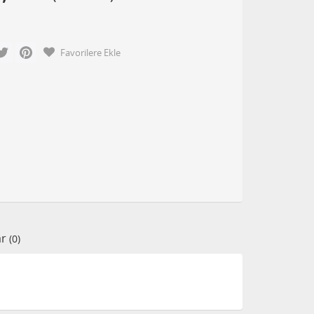
cebook
Twitter
Pinterest
Favorilere Ekle
ar
(0)