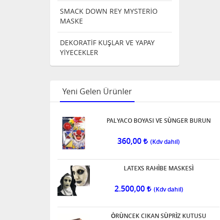
SMACK DOWN REY MYSTERİO
MASKE
DEKORATİF KUŞLAR VE YAPAY
YİYECEKLER
Yeni Gelen Ürünler
PALYACO BOYASI VE SÙNGER BURUN
360,00
LATEXS RAHÌBE MASKESÌ
2.500,00
ÒRÙNCEK CIKAN SÙPRÌZ KUTUSU