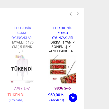
ELEKTRONİK
ELEKTRONİK
ELEKTRON
KORKU
KORKU
KORKU
OYUNCAKLARI
OYUNCAKLARI
OYUNCAKL
HAYALET ( 170
DİKKAT ! YANIP
5 RENK IŞ
CM ) 5 RENK
SÖNEN IŞIKLI
KURU KA
IŞIKLI
YAZILI PANOLAR (
1 ADEDİ ) ( 12 x
45 cm )
TÜKENDI
TÜKEN
7787 E -7
9836 S--6
7828 J 
TÜKENDİ
960,00
TÜKENDİ