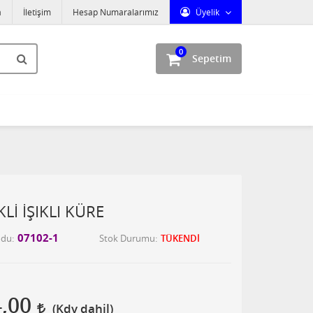
a
İletişim
Hesap Numaralarımız
Üyelik
0
Sepetim
Lİ İŞIKLI KÜRE
07102-1
odu
Stok Durumu
TÜKENDİ
4,00