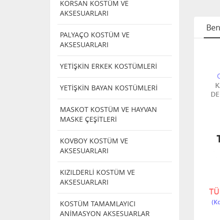
KORSAN KOSTÜM VE
AKSESUARLARI
Ben
PALYAÇO KOSTÜM VE
AKSESUARLARI
NİK
ELEKTRONİK
ELEKTRONİK
YETİŞKİN ERKEK KOSTÜMLERİ
U
KORKU
KORKU
LARI
OYUNCAKLARI
OYUNCAKLARI
LI KURU
ASMALI İSKELET
IŞIKLI MEZAR
K
YETİŞKİN BAYAN KOSTÜMLERİ
x13 cm
SESLİ BAŞI
TAŞI (35 X 60 CM )
DE
DÖNEN GÖZLERİ
MASKOT KOSTÜM VE HAYVAN
YANAR
MASKE ÇEŞİTLERİ
NDI
TÜKENDI
TÜKENDI
KOVBOY KOSTÜM VE
AKSESUARLARI
KIZILDERLİ KOSTÜM VE
7775S
-9
04888 -9
AKSESUARLARI
TÜKENDİ
TÜKENDİ
TÜ
KOSTÜM TAMAMLAYICI
ANİMASYON AKSESUARLAR