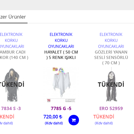
zer Ürünler
ELEKTRONİK
ELEKTRONİK
ELEKTRONİK
KORKU
KORKU
KORKU
OYUNCAKLARI
OYUNCAKLARI
OYUNCAKLARI
AMBUR CADI
HAYALET ( 50 CM
GÖZLERİ YANAN
KOR (140 CM )
) 5 RENK IŞIKLI
SESLİ SENSÖRLÜ
( 70 CM )
TÜKENDI
TÜKENDI
7834 S -3
7785 G -5
ERO 52959
KENDİ
720,00
TÜKENDİ