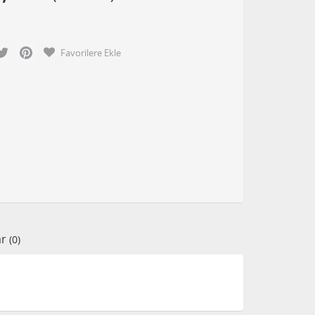
cebook
Twitter
Pinterest
Favorilere Ekle
ar
(0)