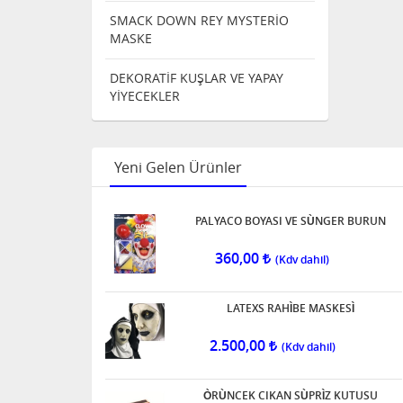
SMACK DOWN REY MYSTERİO
MASKE
DEKORATİF KUŞLAR VE YAPAY
YİYECEKLER
Yeni Gelen Ürünler
PALYACO BOYASI VE SÙNGER BURUN
360,00
LATEXS RAHÌBE MASKESÌ
2.500,00
ÒRÙNCEK CIKAN SÙPRÌZ KUTUSU