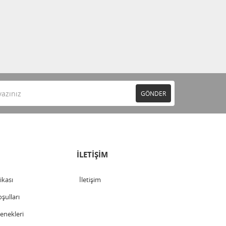
GÖNDER
İLETİŞİM
tikası
İletişim
şulları
nekleri