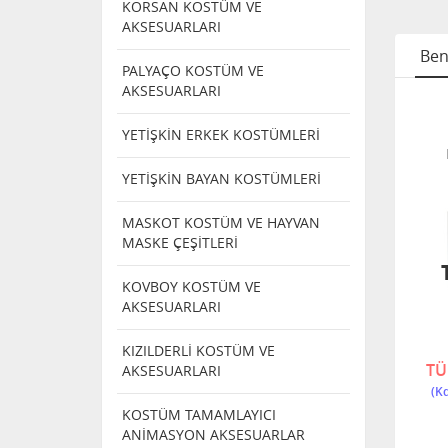
KORSAN KOSTÜM VE
AKSESUARLARI
Ben
PALYAÇO KOSTÜM VE
AKSESUARLARI
APKA
PARTİ ŞAPKA
PARTİ ŞAPKA
YETİŞKİN ERKEK KOSTÜMLERİ
ERİ
ÇEŞİTLERİ
ÇEŞİTLERİ
POLİS
DENİZCİ ŞAPKASI
KIRMIZI BAYAN
SI
SHOW ŞAPKA
YETİŞKİN BAYAN KOSTÜMLERİ
MASKOT KOSTÜM VE HAYVAN
MASKE ÇEŞİTLERİ
NDI
KOVBOY KOSTÜM VE
AKSESUARLARI
5114 P -2
P
8425 M
KIZILDERLİ KOSTÜM VE
480,00
540,00
TÜ
AKSESUARLARI
KOSTÜM TAMAMLAYICI
ANİMASYON AKSESUARLAR