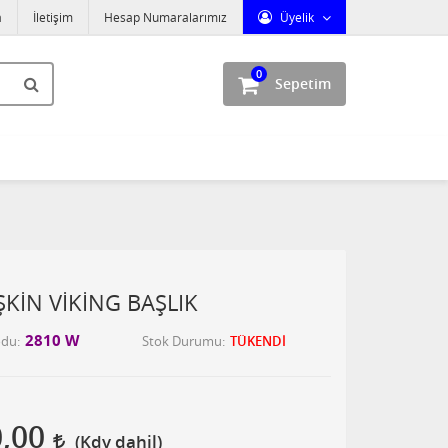
a
İletişim
Hesap Numaralarımız
Üyelik
0
Sepetim
ŞKİN VİKİNG BAŞLIK
2810 W
odu
Stok Durumu
TÜKENDİ
0,00