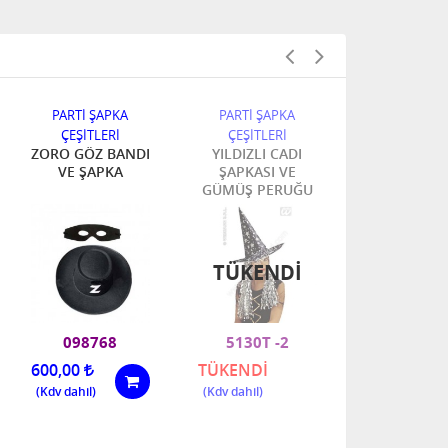
PARTİ ŞAPKA
PARTİ ŞAPKA
PARTİ ŞA
ÇEŞİTLERİ
ÇEŞİTLERİ
ÇEŞİTLER
ZORO GÖZ BANDI
YILDIZLI CADI
ZORO ŞA
VE ŞAPKA
ŞAPKASI VE
GÜMÜŞ PERUĞU
TÜKENDI
098768
5130T -2
644
600,00
TÜKENDİ
480,00