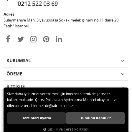
0212 522 03 69
Adres
Süleymaniye Mah. Siyavuşpaşa Sokak melek iş hanı no:11 daire 29
Fatih/ İstanbul
KURUMSAL
ÖDEME
İLETİŞİM
Size daha iyi hizmet verebilmek için internet sitemizde çerezler
kullanılmaktadır. Çerez Politikaları Aydınlatma Metni’ni okuyabilir ve
© 2020 Ufuk Şaka Oyunları ve Parti Malzemeleri Merkezi Tüm hakları
dilerseniz tercihlerinizi değiştirebilirsiniz.
saklıdır.
Tercihleri Ayarla
Tümünü Kabul Et
Gizlilik ve Çerez Politikası