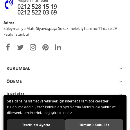
Müşteri Hizmetleri
0212 528 15 19
0212 522 03 69
Adres
Süleymaniye Mah. Siyavuşpaşa Sokak melek iş hanı no:11 daire 29
Fatih/ İstanbul
KURUMSAL
ÖDEME
İLETİŞİM
Size daha iyi hizmet verebilmek için internet sitemizde çerezler
kullanılmaktadır. Çerez Politikaları Aydınlatma Metni’ni okuyabilir ve
© 2020 Ufuk Şaka Oyunları ve Parti Malzemeleri Merkezi Tüm hakları
dilerseniz tercihlerinizi değiştirebilirsiniz.
saklıdır.
Tercihleri Ayarla
Tümünü Kabul Et