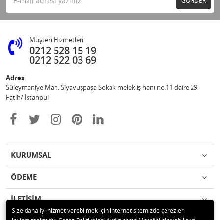
GÖNDER
Müşteri Hizmetleri
0212 528 15 19
0212 522 03 69
Adres
Süleymaniye Mah. Siyavuşpaşa Sokak melek iş hanı no:11 daire 29
Fatih/ İstanbul
KURUMSAL
ÖDEME
İLETİŞİM
Size daha iyi hizmet verebilmek için internet sitemizde çerezler