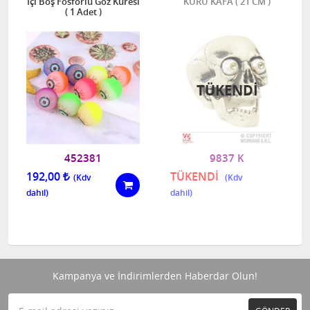
İçi Boş Fosforlu Göz Küresi
KURU KAFA ( 21 CM )
( 1 Adet )
TÜKENDI
452381
9837 K
192,00
TÜKENDİ
Kampanya ve İndirimlerden Haberdar Olun!