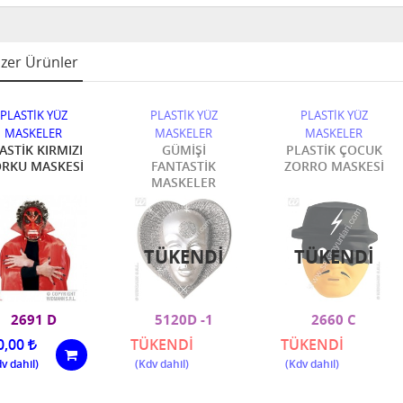
zer Ürünler
PLASTİK YÜZ
PLASTİK YÜZ
PLASTİK YÜZ
MASKELER
MASKELER
MASKELER
ASTİK KIRMIZI
GÜMİŞİ
PLASTİK ÇOCUK
RKU MASKESİ
FANTASTİK
ZORRO MASKESİ
MASKELER
TÜKENDI
TÜKENDI
2691 D
5120D -1
2660 C
0,00
TÜKENDİ
TÜKENDİ