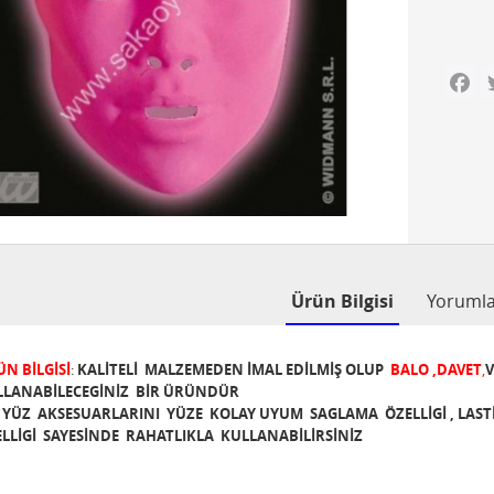
Fa
Ürün Bilgisi
Yoruml
N BİLGİSİ
:
KALİTELİ MALZEMEDEN İMAL EDİLMİŞ OLUP
BALO ,DAVET
,
V
LLANABİLECEGİNİZ BİR ÜRÜNDÜR
YÜZ AKSESUARLARINI YÜZE KOLAY UYUM SAGLAMA ÖZELLİGİ , LAS
LLİGİ SAYESİNDE RAHATLIKLA KULLANABİLİRSİNİZ