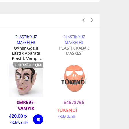
PLASTİK YÜZ
PLASTİK YÜZ
PLASTİK Y
MASKELER
MASKELER
MASKELE
Oynar Gözlü
PLASTİK KABAK
PLASTİK E
Lastik Aparatlı
MASKESİ
MASKES
Plastik Vampir
Korku Maskesi
EDITÖRÜN SEÇIMI
TÜKENDI
SMR597-
54678765
46889
VAMPİR
TÜKENDİ
480,00
420,00