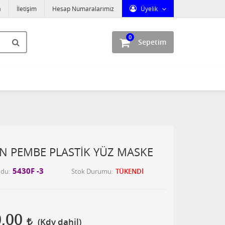
a
İletişim
Hesap Numaralarımız
Üyelik
0
Sepetim
N PEMBE PLASTİK YÜZ MASKE
5430F -3
odu
Stok Durumu
TÜKENDİ
0,00