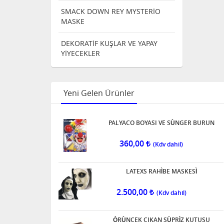
SMACK DOWN REY MYSTERİO
MASKE
DEKORATİF KUŞLAR VE YAPAY
YİYECEKLER
Yeni Gelen Ürünler
PALYACO BOYASI VE SÙNGER BURUN
360,00
LATEXS RAHÌBE MASKESÌ
2.500,00
ÒRÙNCEK CIKAN SÙPRÌZ KUTUSU