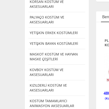
KORSAN KOSTÜM VE
AKSESUARLARI
Ben
PALYAÇO KOSTÜM VE
AKSESUARLARI
 YÜZ
PLASTİK YÜZ
PLASTİK YÜZ
YETİŞKİN ERKEK KOSTÜMLERİ
ER
MASKELER
MASKELER
ASTİK
JASON
Beyaz Renk
PL
YETİŞKİN BAYAN KOSTÜMLERİ
ÇO
HANNİBALPLASTİK
Hokey Jason
KO
Sİ
MASKE
Hannibal
Maskesi
MASKOT KOSTÜM VE HAYVAN
MASKE ÇEŞİTLERİ
NDI
TÜKENDI
KOVBOY KOSTÜM VE
AKSESUARLARI
KIZILDERLİ KOSTÜM VE
SMR0367-3
5072
9767
AKSESUARLARI
480,00
TÜKENDİ
48
KOSTÜM TAMAMLAYICI
ANİMASYON AKSESUARLAR