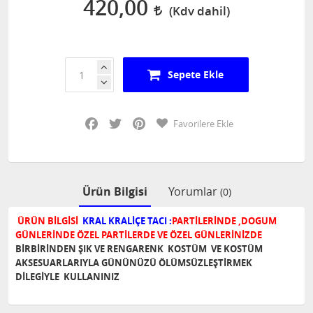
420,00
Sepete Ekle
Facebook
Twitter
Pinterest
Favorilere Ekle
Ürün Bilgisi
Yorumlar
(0)
ÜRÜN BİLGİSİ
KRAL KRALİÇE TACI :
PARTİLERİNDE ,DOGUM
GÜNLERİNDE ÖZEL PARTİLERDE VE ÖZEL GÜNLERİNİZDE
BİRBİRİNDEN ŞIK VE RENGARENK KOSTÜM VE KOSTÜM
AKSESUARLARIYLA GÜNÜNÜZÜ ÖLÜMSÜZLEŞTİRMEK
DİLEGİYLE KULLANINIZ