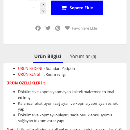
Sepete Ekle
Facebook
Twitter
Pinterest
Favorilere Ekle
Ürün Bilgisi
Yorumlar
(0)
ÜRÜN BEDENİ
: Standart Yetişkin
ÜRÜN RENGİ
: Resim rengi
ÜRÜN ÖZELLİKLERİ ::
Dökülme ve kopma yapmayan kaliteli malzemeden imal
edilmiş
Kafanıza rahat uyum sağlayan ve kopma yapmayan esnek
yapı
Dökülme ve kopmayı önleyici, saçla peruk arası uyumu
sağlayan iç kısım astar yapı
Not:
Ürün görsellerinde kullanılan peruk harici aksesuarlar ürün