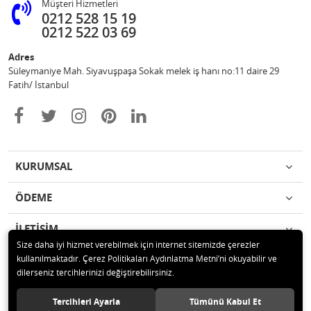
Müşteri Hizmetleri
0212 528 15 19
0212 522 03 69
Adres
Süleymaniye Mah. Siyavuşpaşa Sokak melek iş hanı no:11 daire 29
Fatih/ İstanbul
KURUMSAL
ÖDEME
İLETİŞİM
Size daha iyi hizmet verebilmek için internet sitemizde çerezler
kullanılmaktadır. Çerez Politikaları Aydınlatma Metni’ni okuyabilir ve
© 2020 Ufuk Şaka Oyunları ve Parti Malzemeleri Merkezi Tüm hakları
dilerseniz tercihlerinizi değiştirebilirsiniz.
saklıdır.
Tercihleri Ayarla
Tümünü Kabul Et