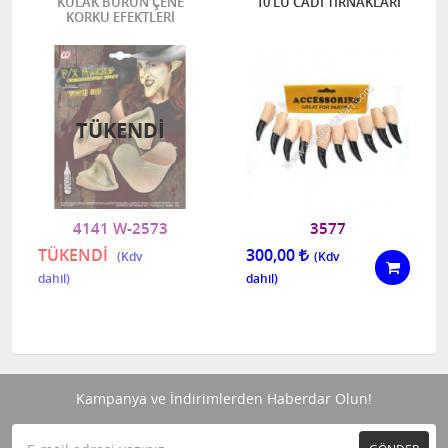
KULAK BURUN ÇENE
10 LU CADI TIRNAKLARI
KORKU EFEKTLERİ
TÜKENDI
4141 W-2573
3577
TÜKENDİ
300,00
Kampanya ve İndirimlerden Haberdar Olun!