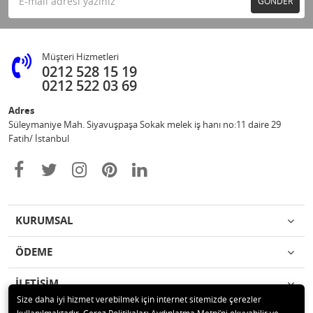
GÖNDER
Müşteri Hizmetleri
0212 528 15 19
0212 522 03 69
Adres
Süleymaniye Mah. Siyavuşpaşa Sokak melek iş hanı no:11 daire 29
Fatih/ İstanbul
KURUMSAL
ÖDEME
İLETİŞİM
Size daha iyi hizmet verebilmek için internet sitemizde çerezler