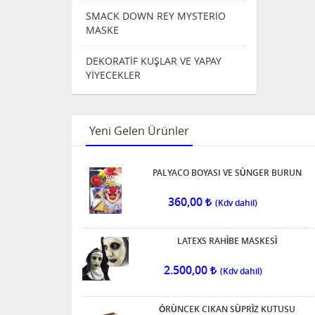
SMACK DOWN REY MYSTERİO
MASKE
DEKORATİF KUŞLAR VE YAPAY
YİYECEKLER
Yeni Gelen Ürünler
PALYACO BOYASI VE SÙNGER BURUN
360,00
LATEXS RAHÌBE MASKESÌ
2.500,00
ÒRÙNCEK CIKAN SÙPRÌZ KUTUSU