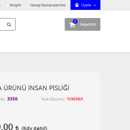
a
İletişim
Hesap Numaralarımız
Üyelik
0
Sepetim
A ÜRÜNÜ İNSAN PİSLİĞİ
3356
odu
Stok Durumu
TÜKENDİ
0,00