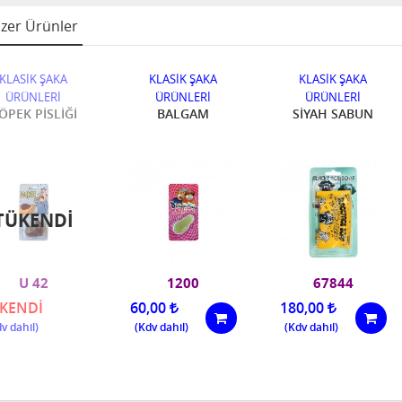
zer Ürünler
KLASİK ŞAKA
KLASİK ŞAKA
KLASİK ŞAKA
ÜRÜNLERİ
ÜRÜNLERİ
ÜRÜNLERİ
ÖPEK PİSLİĞİ
BALGAM
SİYAH SABUN
TÜKENDI
U 42
1200
67844
KENDİ
60,00
180,00