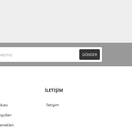
GÖNDER
İLETİŞİM
tikası
İletişim
şulları
nekleri