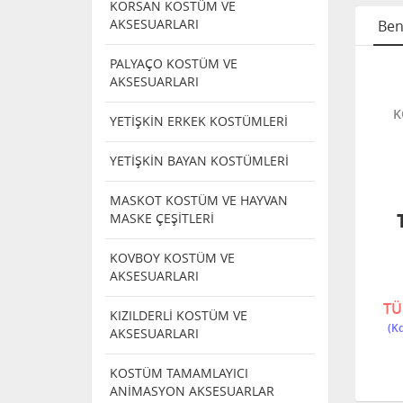
KORSAN KOSTÜM VE
AKSESUARLARI
Ben
PALYAÇO KOSTÜM VE
ŞAKA
KLASİK ŞAKA
KLASİK ŞAKA
AKSESUARLARI
Rİ
ÜRÜNLERİ
ÜRÜNLERİ
NATAN
Kemik Kırığı Sesi
İçine Geçen
K
YETİŞKİN ERKEK KOSTÜMLERİ
T
Veren Aygıt
Tiyatro Bıçağı
YETİŞKİN BAYAN KOSTÜMLERİ
MASKOT KOSTÜM VE HAYVAN
MASKE ÇEŞİTLERİ
KOVBOY KOSTÜM VE
AKSESUARLARI
452455
1743664
240,00
324,00
TÜ
KIZILDERLİ KOSTÜM VE
AKSESUARLARI
KOSTÜM TAMAMLAYICI
ANİMASYON AKSESUARLAR