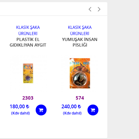
KLASİK ŞAKA
KLASİK ŞAKA
KLASİK Ş
ÜRÜNLERİ
ÜRÜNLERİ
ÜRÜNLER
PLASTİK EL
YUMUŞAK İNSAN
BURNA GE
GIDIKLIYAN AYGIT
PİSLİĞİ
KEMİK
2303
574
987677
180,00
240,00
300,00