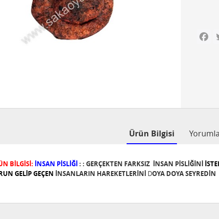
Fa
Ürün Bilgisi
Yoruml
N BİLGİSİ:
İNSAN PİSLİĞİ
:
: GERÇEKTEN FARKSIZ İNSAN PİSLİĞİNİ
İSTE
RUN GELİP GEÇEN
İNSANLARIN HAREKETLERİNİ
D
OYA DOYA SEYREDİN