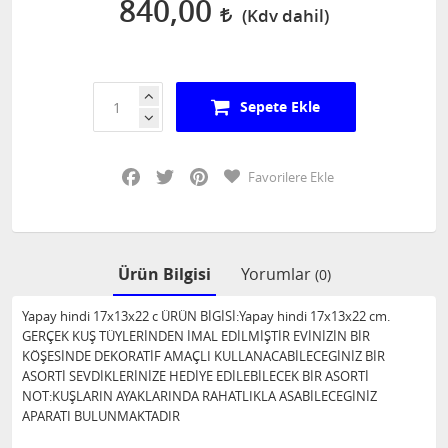
840,00
Sepete Ekle
Facebook
Twitter
Pinterest
Favorilere Ekle
Ürün Bilgisi
Yorumlar
(0)
Yapay hindi 17x13x22 c ÜRÜN BİGİSİ:Yapay hindi 17x13x22 cm.
GERÇEK KUŞ TÜYLERİNDEN İMAL EDİLMİŞTİR EVİNİZİN BİR
KÖŞESİNDE DEKORATİF AMAÇLI KULLANACABİLECEGİNİZ BİR
ASORTİ SEVDİKLERİNİZE HEDİYE EDİLEBİLECEK BİR ASORTİ
NOT:KUŞLARIN AYAKLARINDA RAHATLIKLA ASABİLECEGİNİZ
APARATI BULUNMAKTADIR