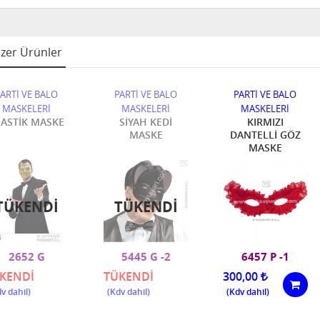
zer Ürünler
ARTİ VE BALO
PARTİ VE BALO
PARTİ VE BALO
MASKELERİ
MASKELERİ
MASKELERİ
LASTİK MASKE
SİYAH KEDİ
KIRMIZI
MASKE
DANTELLİ GÖZ
MASKE
TÜKENDI
TÜKENDI
2652 G
5445 G -2
6457 P -1
KENDİ
TÜKENDİ
300,00