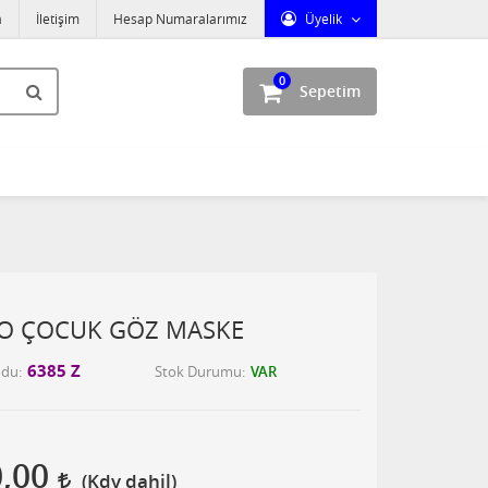
a
İletişim
Hesap Numaralarımız
Üyelik
0
Sepetim
O ÇOCUK GÖZ MASKE
6385 Z
odu
Stok Durumu
VAR
0,00