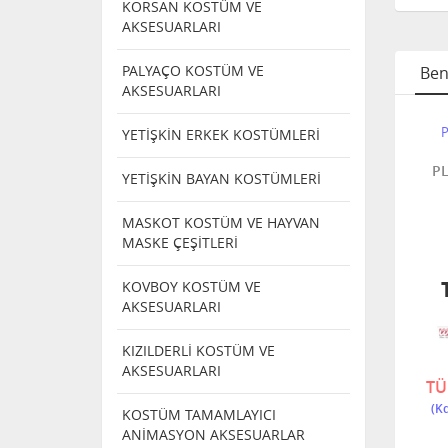
KORSAN KOSTÜM VE
AKSESUARLARI
PALYAÇO KOSTÜM VE
Ben
AKSESUARLARI
 BALO
PARTİ VE BALO
PARTİ VE BALO
P
YETİŞKİN ERKEK KOSTÜMLERİ
ERİ
MASKELERİ
MASKELERİ
SİMLİ
KEDİ GÖZ MASKE
SİVRİ KIRMIZI
P
YETİŞKİN BAYAN KOSTÜMLERİ
KESİ
GÖZ MASKE
MASKOT KOSTÜM VE HAYVAN
MASKE ÇEŞİTLERİ
TÜKENDI
TÜKENDI
KOVBOY KOSTÜM VE
AKSESUARLARI
KIZILDERLİ KOSTÜM VE
6486F -4
-3
6465 S -1
AKSESUARLARI
TÜKENDİ
TÜKENDİ
TÜ
KOSTÜM TAMAMLAYICI
ANİMASYON AKSESUARLAR