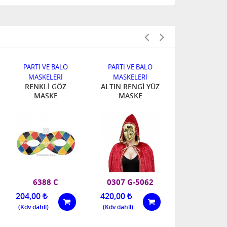
PARTİ VE BALO
PARTİ VE BALO
PARTİ VE B
MASKELERİ
MASKELERİ
MASKELE
RENKLİ GÖZ
ALTIN RENGİ YÜZ
BEYAZ KE
MASKE
MASKE
MASKE
TÜKEN
6388 C
0307 G-5062
5445 
204,00
420,00
TÜKENDİ