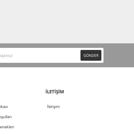
GÖNDER
İLETİŞİM
tikası
İletişim
şulları
nekleri