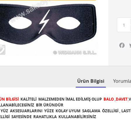
Fa
Ürün Bilgisi
Yoruml
N BİLGİSİ
:
KALİTELİ MALZEMEDEN İMAL EDİLMİŞ OLUP
BALO ,DAVET
,
V
LLANABİLECEGİNİZ BİR ÜRÜNDÜR
YÜZ AKSESUARLARINI YÜZE KOLAY UYUM SAGLAMA ÖZELLİGİ , LAS
LLİGİ SAYESİNDE RAHATLIKLA KULLANABİLİRSİNİZ