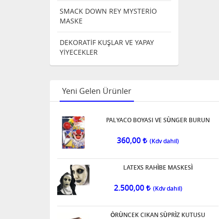
SMACK DOWN REY MYSTERİO
MASKE
DEKORATİF KUŞLAR VE YAPAY
YİYECEKLER
Yeni Gelen Ürünler
PALYACO BOYASI VE SÙNGER BURUN
360,00
LATEXS RAHÌBE MASKESÌ
2.500,00
ÒRÙNCEK CIKAN SÙPRÌZ KUTUSU