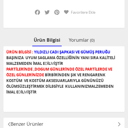
Facebook
Twitter
Pinterest
Favorilere Ekle
Ürün Bilgisi
Yorumlar
(0)
ÜRÜN BİLGİSİ :
YILDIZLI CADI ŞAPKASI VE GÜMÜŞ PERUĞU
BAŞINIZA
UYUM SAGLAMA ÖZELLİĞİNİN YANI SIRA KALİTELİ
MALZEMEDEN İMAL
E
D
İL
M
İŞTİR
PARTİLERİNDE ,DOGUM GÜNLERİNDE ÖZEL PARTİLERDE VE
ÖZEL GÜNLERİNİZDE
BİRBİRİNDEN ŞIK VE RENGARENK
KOSTÜM VE KOSTÜM AKSESUARLARIYLA GÜNÜNÜZÜ
ÖLÜMSÜZLEŞTİRMEK DİLEGİYLE KULLANINIZ
MALZEMEDEN
İMAL
E
D
İL
M
İŞTİR
Benzer Ürünler