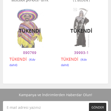
MEKSİKA ŞAPKASI - BIYK
( L BEDEN )
TÜKENDI
TÜKENDI
890769
39993-1
TÜKENDİ
TÜKENDİ
Kampanya ve İndirimlerden Haberdar Olun!
GÖNDER