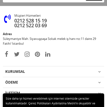
Müşteri Hizmetleri
0212 528 15 19
0212 522 03 69
Adres
Süleymaniye Mah. Siyavuşpaşa Sokak melek iş hanı no:11 daire 29
Fatih/ İstanbul
KURUMSAL
ÖDEME
İLETİŞİM
Size daha iyi hizmet verebilmek için internet sitemizde çerezler
kullanılmaktadır. Çerez Politikaları Aydınlatma Metni’ni okuyabilir ve
© 2020 Ufuk Şaka Oyunları ve Parti Malzemeleri Merkezi Tüm hakları