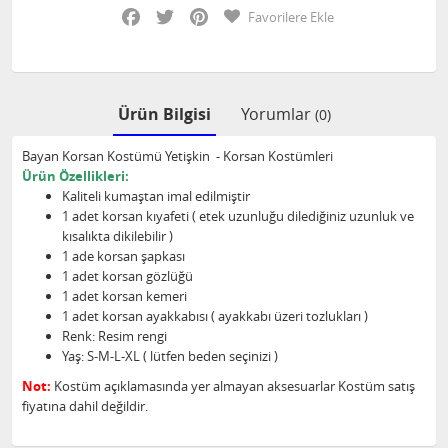
Facebook
Twitter
Pinterest
Favorilere Ekle
Ürün Bilgisi
Yorumlar
(0)
Bayan Korsan Kostümü Yetişkin - Korsan Kostümleri
Ürün Özellikleri:
Kaliteli kumaştan imal edilmiştir
1 adet korsan kıyafeti ( etek uzunluğu dilediğiniz uzunluk ve
kısalıkta dikilebilir )
1 ade korsan şapkası
1 adet korsan gözlüğü
1 adet korsan kemeri
1 adet korsan ayakkabısı ( ayakkabı üzeri tozlukları )
Renk: Resim rengi
Yaş: S-M-L-XL ( lütfen beden seçinizi )
Not:
Kostüm açıklamasında yer almayan aksesuarlar Kostüm satış
fiyatına dahil değildir.