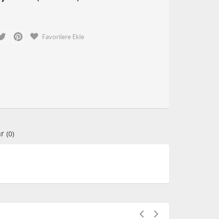
cebook
Twitter
Pinterest
Favorilere Ekle
ar
(0)