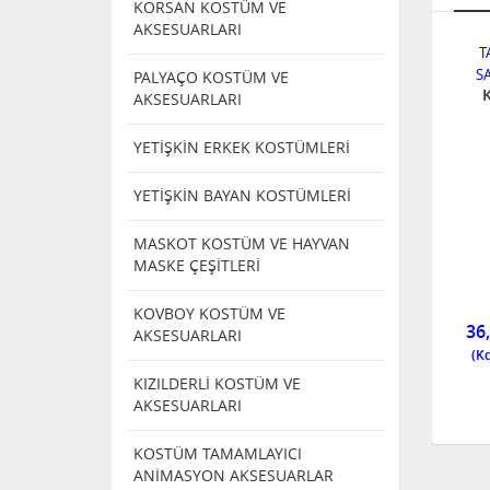
KORSAN KOSTÜM VE
AKSESUARLARI
IK VE
TAKMA BIYIK VE
TAKMA BIYIK VE
T
İTLERİ
SAKAL ÇEŞİTLERİ
SAKAL ÇEŞİTLERİ
S
PALYAÇO KOSTÜM VE
KALLI
BIYIK
BIYIK
AKSESUARLARI
K
YETİŞKİN ERKEK KOSTÜMLERİ
YETİŞKİN BAYAN KOSTÜMLERİ
NDI
TÜKENDI
MASKOT KOSTÜM VE HAYVAN
MASKE ÇEŞİTLERİ
4537
B
2422
KOVBOY KOSTÜM VE
42,00
TÜKENDİ
36
AKSESUARLARI
KIZILDERLİ KOSTÜM VE
AKSESUARLARI
KOSTÜM TAMAMLAYICI
ANİMASYON AKSESUARLAR