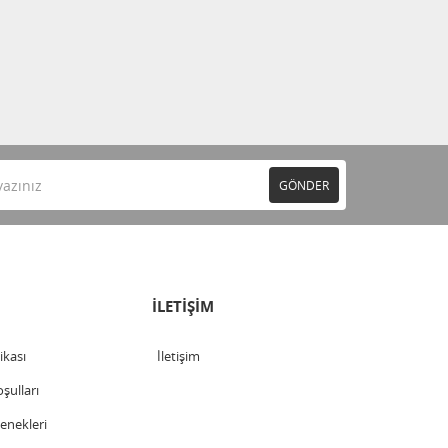
GÖNDER
İLETİŞİM
tikası
İletişim
şulları
nekleri