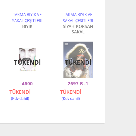
TAKMA BIYIK VE
TAKMA BIYIK VE
TAKMA BIYI
SAKAL ÇEŞİTLERİ
SAKAL ÇEŞİTLERİ
SAKAL ÇEŞİT
BIYIK
SİYAH KORSAN
NOEL BA
SAKAL
SAKALLI B
TÜKENDI
TÜKENDI
TÜKEN
4600
2697 B -1
1517 
TÜKENDİ
TÜKENDİ
TÜKENDİ