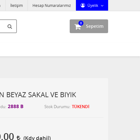
a
İletişim
Hesap Numaralarımız
Üyelik
0
Sepetim
 BEYAZ SAKAL VE BIYIK
2888 B
odu
Stok Durumu
TÜKENDİ
0,00