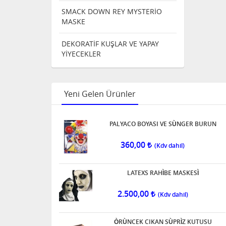
SMACK DOWN REY MYSTERİO
MASKE
DEKORATİF KUŞLAR VE YAPAY
YİYECEKLER
Yeni Gelen Ürünler
PALYACO BOYASI VE SÙNGER BURUN
360,00
LATEXS RAHÌBE MASKESÌ
2.500,00
ÒRÙNCEK CIKAN SÙPRÌZ KUTUSU