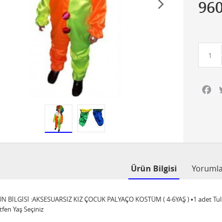
96
Fa
Ürün Bilgisi
Yoruml
N BİLGİSİ :AKSESUARSIZ KIZ ÇOCUK PALYAÇO KOSTÜM ( 4-6YAŞ ) •1 adet Tulum Pa
tfen Yaş Seçiniz