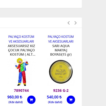
PALYAÇO KOSTÜM
PALYAÇO KOSTÜM
PALYAÇO KO
VE AKSESUARLARI
VE AKSESUARLARI
VE AKSESUA
AKSESUARSIZ KIZ
SARI AQUA
PEMBE A
ÇOCUK PALYAÇO
MAKYAJ
MAKYA
KOSTÜM ( ALT
BOYASI(15 gr)
BOYASI(15
-ÜST ) ( 2-4 YAŞ )
7890744
9236 G-2
9289 H
960,00
540,00
540,00