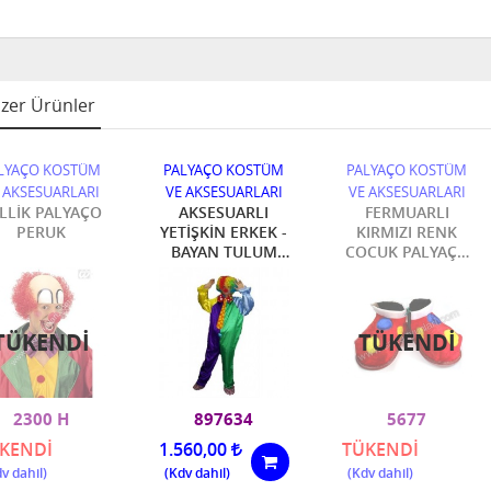
zer Ürünler
LYAÇO KOSTÜM
PALYAÇO KOSTÜM
PALYAÇO KOSTÜM
 AKSESUARLARI
VE AKSESUARLARI
VE AKSESUARLARI
LLİK PALYAÇO
AKSESUARLI
FERMUARLI
PERUK
YETİŞKİN ERKEK -
KIRMIZI RENK
BAYAN TULUM
COCUK PALYAÇO
PALYAÇO
AYAKKABI
KOSTÜM
TÜKENDI
TÜKENDI
2300 H
897634
5677
KENDİ
1.560,00
TÜKENDİ