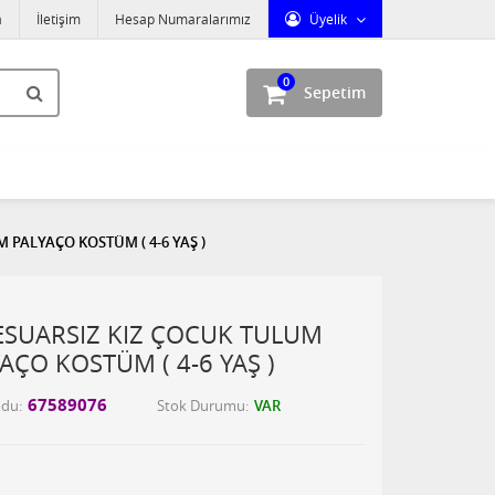
a
İletişim
Hesap Numaralarımız
Üyelik
0
Sepetim
 PALYAÇO KOSTÜM ( 4-6 YAŞ )
ESUARSIZ KIZ ÇOCUK TULUM
AÇO KOSTÜM ( 4-6 YAŞ )
67589076
odu
Stok Durumu
VAR