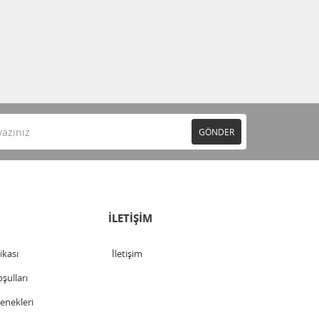
GÖNDER
İLETİŞİM
tikası
İletişim
şulları
nekleri