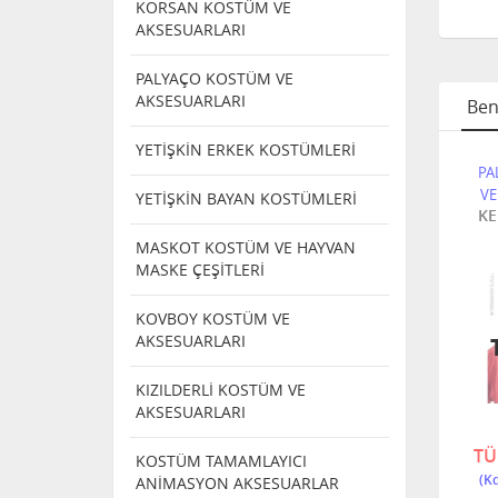
KORSAN KOSTÜM VE
AKSESUARLARI
PALYAÇO KOSTÜM VE
AKSESUARLARI
Ben
YETİŞKİN ERKEK KOSTÜMLERİ
OSTÜM
PALYAÇO KOSTÜM
PALYAÇO KOSTÜM
PA
ARLARI
VE AKSESUARLARI
VE AKSESUARLARI
VE
YETİŞKİN BAYAN KOSTÜMLERİ
ÇO
Kırmızı Dev
YETİŞKİN SİYAH
KE
MAVİ
Palyaço Gözlüğü
PALYAÇO
MASKOT KOSTÜM VE HAYVAN
ELDİVEN
MASKE ÇEŞİTLERİ
KOVBOY KOSTÜM VE
AKSESUARLARI
TÜKENDI
TÜKENDI
KIZILDERLİ KOSTÜM VE
AKSESUARLARI
4635 E
-1
13251
TÜKENDİ
TÜKENDİ
TÜ
KOSTÜM TAMAMLAYICI
ANİMASYON AKSESUARLAR