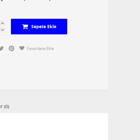
Sepete Ekle
cebook
Twitter
Pinterest
Favorilere Ekle
ar
(0)