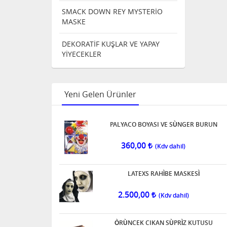
SMACK DOWN REY MYSTERİO
MASKE
DEKORATİF KUŞLAR VE YAPAY
YİYECEKLER
Yeni Gelen Ürünler
PALYACO BOYASI VE SÙNGER BURUN
360,00
LATEXS RAHÌBE MASKESÌ
2.500,00
ÒRÙNCEK CIKAN SÙPRÌZ KUTUSU