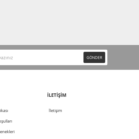
GÖNDER
İLETİŞİM
tikası
İletişim
şulları
nekleri