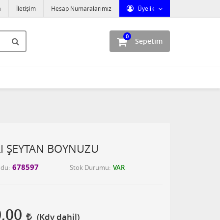
a
İletişim
Hesap Numaralarımız
Üyelik
0
Sepetim
LI ŞEYTAN BOYNUZU
678597
odu
Stok Durumu
VAR
0,00