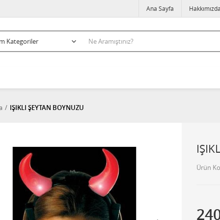
Ana Sayfa
Hakkımızd
a
IŞIKLI ŞEYTAN BOYNUZU
IŞIK
Ürün K
24