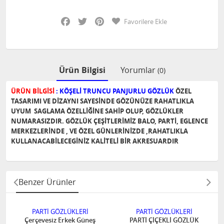
Facebook
Twitter
Pinterest
Favorilere Ekle
Ürün Bilgisi
Yorumlar
(0)
ÜRÜN BİLGİSİ
: KÖŞELİ TRUNCU PANJURLU GÖZLÜK
ÖZEL
TASARIMI VE DİZAYNI SAYESİNDE GÖZÜNÜZE RAHATLIKLA
UYUM SAGLAMA ÖZELLİĞİNE SAHİP OLUP, GÖZLÜKLER
NUMARASIZDIR. GÖZLÜK ÇEŞİTLERİMİZ BALO, PARTİ, EGLENCE
MERKEZLERİNDE , VE ÖZEL GÜNLERİNİZDE ,RAHATLIKLA
KULLANACABİLECEGİNİZ KALİTELİ BİR AKRESUARDIR
Benzer Ürünler
PARTİ GÖZLÜKLERİ
PARTİ GÖZLÜKLERİ
Çerçevesiz Erkek Güneş
PARTİ ÇİÇEKLİ GÖZLÜK