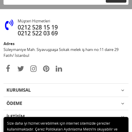
Müşteri Hizmetleri
0212 528 15 19
0212 522 03 69
Adres
Süleymaniye Mah. Siyavuşpaşa Sokak melek iş hanı no:11 daire 29
Fatih/ İstanbul
KURUMSAL
ÖDEME
İLETİŞİM
Size daha iyi hizmet verebilmek için internet sitemizde çerezler
kullanılmaktadır. Çerez Politikaları Aydınlatma Metni’ni okuyabilir ve