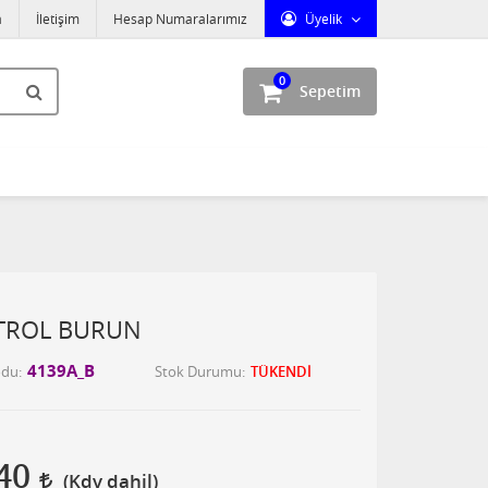
a
İletişim
Hesap Numaralarımız
Üyelik
0
Sepetim
ATROL BURUN
4139A_B
odu
Stok Durumu
TÜKENDİ
,40