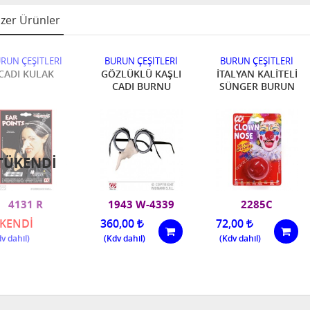
zer Ürünler
RUN ÇEŞİTLERİ
BURUN ÇEŞİTLERİ
BURUN ÇEŞİTLERİ
CADI KULAK
GÖZLÜKLÜ KAŞLI
İTALYAN KALİTELİ
CADI BURNU
SÜNGER BURUN
TÜKENDI
4131 R
1943 W-4339
2285C
KENDİ
360,00
72,00