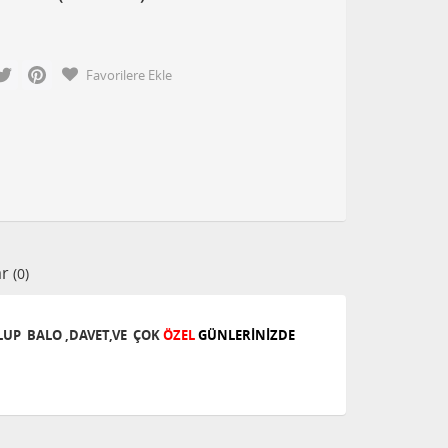
cebook
Twitter
Pinterest
Favorilere Ekle
ar
(0)
OLUP
BALO ,DAVET,
VE ÇOK
ÖZEL
GÜNLERİNİZDE