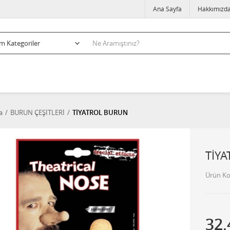
Ana Sayfa
Hakkımızd
a
BURUN ÇEŞİTLERİ
TİYATROL BURUN
TİY
Ürün K
32