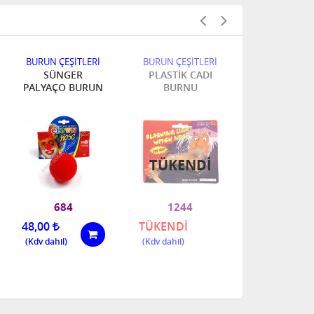
BURUN ÇEŞİTLERİ
BURUN ÇEŞİTLERİ
BURUN ÇEŞİ
SÜNGER
PLASTİK CADI
CADI BU
PALYAÇO BURUN
BURNU
TÜKENDI
684
1244
683
48,00
TÜKENDİ
180,00