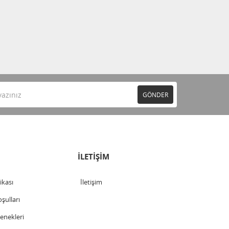
GÖNDER
İLETİŞİM
tikası
İletişim
şulları
nekleri