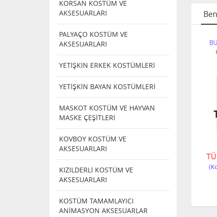
KORSAN KOSTÜM VE
AKSESUARLARI
Ben
PALYAÇO KOSTÜM VE
İTLERİ
BURUN ÇEŞİTLERİ
BURUN ÇEŞİTLERİ
BU
AKSESUARLARI
CADI
4 ÇEŞİT BURUN (
PİNOKYO BURUN
U
1 ADEDİ )
( 8 CM )
YETİŞKİN ERKEK KOSTÜMLERİ
YETİŞKİN BAYAN KOSTÜMLERİ
MASKOT KOSTÜM VE HAYVAN
NDI
TÜKENDI
TÜKENDI
MASKE ÇEŞİTLERİ
KOVBOY KOSTÜM VE
4567678
S
2704 S-1101
AKSESUARLARI
TÜKENDİ
TÜKENDİ
TÜ
KIZILDERLİ KOSTÜM VE
AKSESUARLARI
KOSTÜM TAMAMLAYICI
ANİMASYON AKSESUARLAR