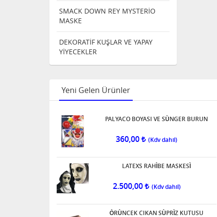
SMACK DOWN REY MYSTERİO
MASKE
DEKORATİF KUŞLAR VE YAPAY
YİYECEKLER
Yeni Gelen Ürünler
PALYACO BOYASI VE SÙNGER BURUN
360,00
LATEXS RAHÌBE MASKESÌ
2.500,00
ÒRÙNCEK CIKAN SÙPRÌZ KUTUSU