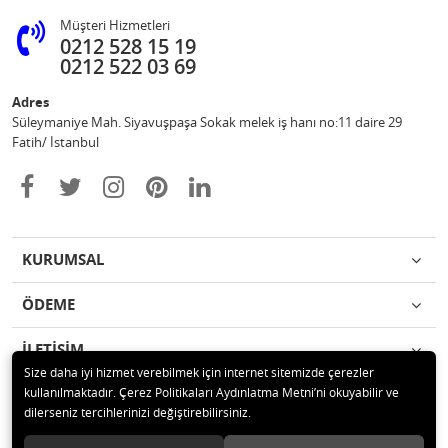
Müşteri Hizmetleri
0212 528 15 19
0212 522 03 69
Adres
Süleymaniye Mah. Siyavuşpaşa Sokak melek iş hanı no:11 daire 29
Fatih/ İstanbul
KURUMSAL
ÖDEME
İLETİŞİM
Size daha iyi hizmet verebilmek için internet sitemizde çerezler
kullanılmaktadır. Çerez Politikaları Aydınlatma Metni’ni okuyabilir ve
© 2020 Ufuk Şaka Oyunları ve Parti Malzemeleri Merkezi Tüm hakları
dilerseniz tercihlerinizi değiştirebilirsiniz.
saklıdır.